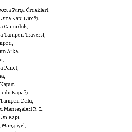
orta Parça Örnekleri,
Orta Kapı Direği,
a Çamurluk,
a Tampon Traversi,
mpon,
ım Arka,
ı,
a Panel,
na,
 Kaput,
pido Kapağı,
 Tampon Dolu,
ı Menteşeleri R-L,
 Ön Kapı,
 Marşpiyel,