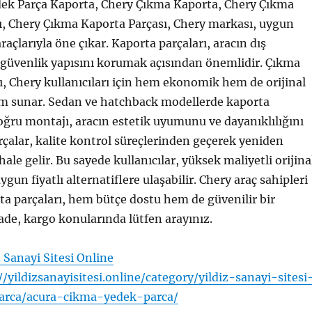
ek Parça Kaporta, Chery Çıkma Kaporta, Chery Çıkma
ı, Chery Çıkma Kaporta Parçası, Chery markası, uygun
 araçlarıyla öne çıkar. Kaporta parçaları, aracın dış
üvenlik yapısını korumak açısından önemlidir. Çıkma
ı, Chery kullanıcıları için hem ekonomik hem de orijinal
m sunar. Sedan ve hatchback modellerde kaporta
ğru montajı, aracın estetik uyumunu ve dayanıklılığını
arçalar, kalite kontrol süreçlerinden geçerek yeniden
ale gelir. Bu sayede kullanıcılar, yüksek maliyetli orijina
ygun fiyatlı alternatiflere ulaşabilir. Chery araç sahipleri
ta parçaları, hem bütçe dostu hem de güvenilir bir
 iade, kargo konularında lütfen arayınız.
z Sanayi Sitesi Online
//yildizsanayisitesi.online/category/yildiz-sanayi-sitesi
arca/acura-cikma-yedek-parca/