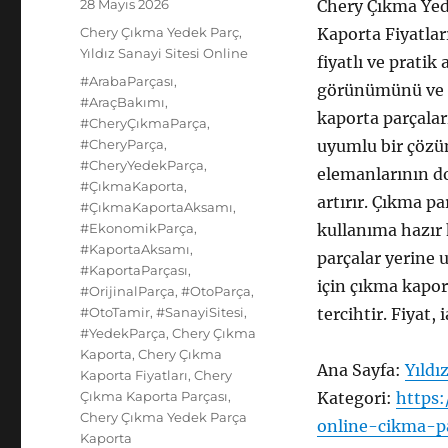
Yayın
28 Mayıs 2026
Chery Çıkma Yed
tarihi
Kategoriler
Chery Çıkma Yedek Parç
,
Kaporta Fiyatlar
Yıldız Sanayi Sitesi Online
fiyatlı ve pratik
Etiketler
#ArabaParçası
,
görünümünü ve g
#AraçBakımı
,
kaporta parçalar
#CheryÇıkmaParça
,
#CheryParça
,
uyumlu bir çözü
#CheryYedekParça
,
elemanlarının do
#ÇıkmaKaporta
,
artırır. Çıkma p
#ÇıkmaKaportaAksamı
,
#EkonomikParça
,
kullanıma hazır h
#KaportaAksamı
,
parçalar yerine u
#KaportaParçası
,
için çıkma kapor
#OrijinalParça
,
#OtoParça
,
#OtoTamir
,
#SanayiSitesi
,
tercihtir. Fiyat,
#YedekParça
,
Chery Çıkma
Kaporta
,
Chery Çıkma
Ana Sayfa:
Yıldı
Kaporta Fiyatları
,
Chery
Çıkma Kaporta Parçası
,
Kategori:
https:
Chery Çıkma Yedek Parça
online-cikma-p
Kaporta