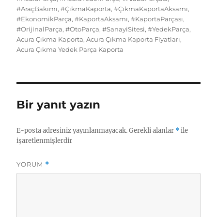
o
o
y
p
I
t
kl
r
#AraçBakımı
,
#ÇıkmaKaporta
,
#ÇıkmaKaportaAksamı
,
o
n
p
n
#EkonomikParça
,
#KaportaAksamı
,
#KaportaParçası
,
a
a
#OrijinalParça
,
#OtoParça
,
#SanayiSitesi
,
#YedekParça
,
k
ss
m
Acura Çıkma Kaporta
,
Acura Çıkma Kaporta Fiyatları
,
Acura Çıkma Yedek Parça Kaporta
ni
ki
Bir yanıt yazın
E-posta adresiniz yayınlanmayacak.
Gerekli alanlar
*
ile
işaretlenmişlerdir
YORUM
*