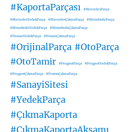
#KaportaParçası
#MercedesParça
#MercedesYedekParça
#MercedesÇıkmaParça
#MitsubishiParça
#MitsubishiYedekParça
#MitsubishiÇıkmaParça
#NissanYedekParça
#NissanÇıkmaParça
#OrijinalParça
#OtoParça
#OtoTamir
#PeugeotParça
#PeugeotYedekParça
#PeugeotÇıkmaParça
#ProtonÇıkmaParça
#SanayiSitesi
#YedekParça
#ÇıkmaKaporta
#ÇıkmaKaportaAksamı