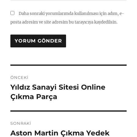
Daha sonraki yorumlarımda kullanılması için adım, e-
posta adresim ve site adresim bu tarayıcıya kaydedilsin.
Yazı
ÖNCEKI
gezinmesi
Yıldız Sanayi Sitesi Online
Önceki
yazı:
Çıkma Parça
SONRAKI
Aston Martin Çıkma Yedek
Sonraki