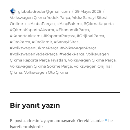
c
st
ai
e
te
at
m
g
k
e
ix
d
el
h
e
o
l
s
re
s
bl
g
e
d
n
e
a
Yazar
Yayın
Kategoriler
globaladresler@gmail.com
29 Mayıs 2026
b
d
k
st
tarihi
A
r
er
d
Volkswagen Çıkma Yedek Parça
,
Yıldız Sanayi Sitesi
di
o
g
re
Etiketler
Online
#ArabaParçası
,
#AraçBakımı
,
#ÇıkmaKaporta
,
o
o
y
p
I
t
kl
r
#ÇıkmaKaportaAksamı
,
#EkonomikParça
,
o
n
p
n
#KaportaAksamı
,
#KaportaParçası
,
#OrijinalParça
,
a
a
#OtoParça
,
#OtoTamir
,
#SanayiSitesi
,
k
ss
m
#VolkswagenÇıkmaParça
,
#VolkswagenParça
,
#VolkswagenYedekParça
,
#YedekParça
,
Volkswagen
ni
Çıkma Kaporta Parça Fiyatları
,
Volkswagen Çıkma Parça
,
ki
Volkswagen Çıkma Sökme Parça
,
Volkswagen Orijinal
Çıkma
,
Volkswagen Oto Çıkma
Bir yanıt yazın
E-posta adresiniz yayınlanmayacak.
Gerekli alanlar
*
ile
işaretlenmişlerdir