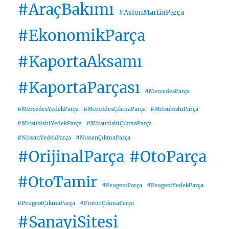
#AraçBakımı
#AstonMartinParça
#EkonomikParça
#KaportaAksamı
#KaportaParçası
#MercedesParça
#MercedesYedekParça
#MercedesÇıkmaParça
#MitsubishiParça
#MitsubishiYedekParça
#MitsubishiÇıkmaParça
#NissanYedekParça
#NissanÇıkmaParça
#OrijinalParça
#OtoParça
#OtoTamir
#PeugeotParça
#PeugeotYedekParça
#PeugeotÇıkmaParça
#ProtonÇıkmaParça
#SanayiSitesi