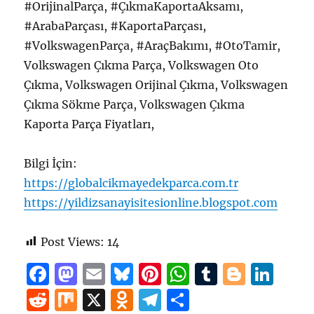
#OrijinalParça, #ÇıkmaKaportaAksamı,
#ArabaParçası, #KaportaParçası,
#VolkswagenParça, #AraçBakımı, #OtoTamir,
Volkswagen Çıkma Parça, Volkswagen Oto
Çıkma, Volkswagen Orijinal Çıkma, Volkswagen
Çıkma Sökme Parça, Volkswagen Çıkma
Kaporta Parça Fiyatları,
Bilgi İçin:
https://globalcikmayedekparca.com.tr
https://yildizsanayisitesionline.blogspot.com
Post Views:
14
F
M
E
B
Pi
W
T
B
Li
a
a
m
lu
n
h
u
lo
n
R
M
X
O
T
S