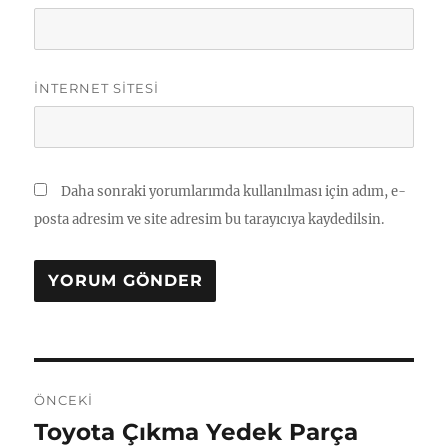
İNTERNET SITESI
Daha sonraki yorumlarımda kullanılması için adım, e-
posta adresim ve site adresim bu tarayıcıya kaydedilsin.
Yazı
ÖNCEKI
gezinmesi
Toyota Çıkma Yedek Parça
Önceki