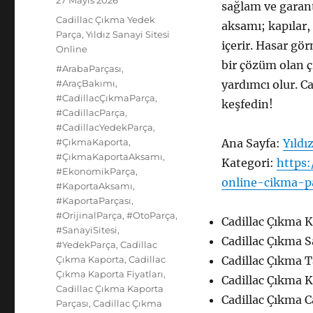
27 Mayıs 2026
sağlam ve garant
tarihi
Kategoriler
Cadillac Çıkma Yedek
aksamı; kapılar,
Parça
,
Yıldız Sanayi Sitesi
içerir. Hasar gö
Online
bir çözüm olan ç
Etiketler
#ArabaParçası
,
#AraçBakımı
,
yardımcı olur. C
#CadillacÇıkmaParça
,
keşfedin!
#CadillacParça
,
#CadillacYedekParça
,
#ÇıkmaKaporta
,
Ana Sayfa:
Yıldı
#ÇıkmaKaportaAksamı
,
Kategori:
https:
#EkonomikParça
,
online-cikma-p
#KaportaAksamı
,
#KaportaParçası
,
#OrijinalParça
,
#OtoParça
,
Cadillac Çıkma K
#SanayiSitesi
,
Cadillac Çıkma S
#YedekParça
,
Cadillac
Çıkma Kaporta
,
Cadillac
Cadillac Çıkma 
Çıkma Kaporta Fiyatları
,
Cadillac Çıkma Ka
Cadillac Çıkma Kaporta
Cadillac Çıkma 
Parçası
,
Cadillac Çıkma