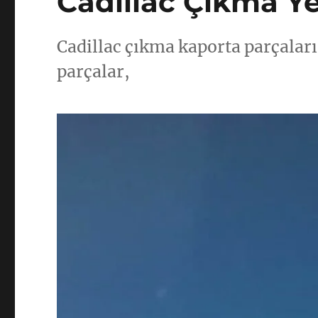
Cadillac Çıkma Y
Cadillac çıkma kaporta parçaları 
parçalar,