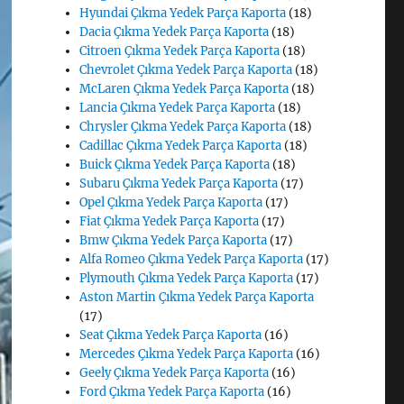
Hyundai Çıkma Yedek Parça Kaporta
(18)
Dacia Çıkma Yedek Parça Kaporta
(18)
Citroen Çıkma Yedek Parça Kaporta
(18)
Chevrolet Çıkma Yedek Parça Kaporta
(18)
McLaren Çıkma Yedek Parça Kaporta
(18)
Lancia Çıkma Yedek Parça Kaporta
(18)
Chrysler Çıkma Yedek Parça Kaporta
(18)
Cadillac Çıkma Yedek Parça Kaporta
(18)
Buick Çıkma Yedek Parça Kaporta
(18)
Subaru Çıkma Yedek Parça Kaporta
(17)
Opel Çıkma Yedek Parça Kaporta
(17)
Fiat Çıkma Yedek Parça Kaporta
(17)
Bmw Çıkma Yedek Parça Kaporta
(17)
Alfa Romeo Çıkma Yedek Parça Kaporta
(17)
Plymouth Çıkma Yedek Parça Kaporta
(17)
Aston Martin Çıkma Yedek Parça Kaporta
(17)
Seat Çıkma Yedek Parça Kaporta
(16)
Mercedes Çıkma Yedek Parça Kaporta
(16)
Geely Çıkma Yedek Parça Kaporta
(16)
Ford Çıkma Yedek Parça Kaporta
(16)