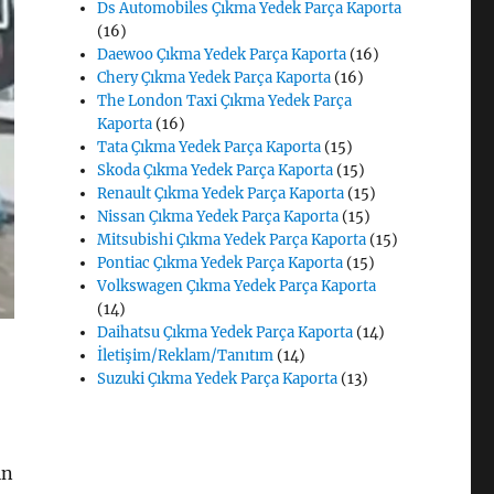
Ds Automobiles Çıkma Yedek Parça Kaporta
(16)
Daewoo Çıkma Yedek Parça Kaporta
(16)
Chery Çıkma Yedek Parça Kaporta
(16)
The London Taxi Çıkma Yedek Parça
Kaporta
(16)
Tata Çıkma Yedek Parça Kaporta
(15)
Skoda Çıkma Yedek Parça Kaporta
(15)
Renault Çıkma Yedek Parça Kaporta
(15)
Nissan Çıkma Yedek Parça Kaporta
(15)
Mitsubishi Çıkma Yedek Parça Kaporta
(15)
Pontiac Çıkma Yedek Parça Kaporta
(15)
Volkswagen Çıkma Yedek Parça Kaporta
(14)
Daihatsu Çıkma Yedek Parça Kaporta
(14)
İletişim/Reklam/Tanıtım
(14)
Suzuki Çıkma Yedek Parça Kaporta
(13)
in