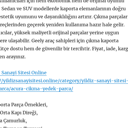
 kullanıcıları için hem ekonomik hem de orijinal uyumlu
. Sedan ve SUV modellerde kaporta elemanlarının doğru
estetik uyumunu ve dayanıklılığını artırır. Çıkma parçalar
üreçlerinden geçerek yeniden kullanıma hazır hale gelir.
ıcılar, yüksek maliyetli orijinal parçalar yerine uygun
flere ulaşabilir. Geely araç sahipleri için çıkma kaporta
tçe dostu hem de güvenilir bir tercihtir. Fiyat, iade, kar
en arayınız.
z Sanayi Sitesi Online
//yildizsanayisitesi.online/category/yildiz-sanayi-sitesi
arca/acura-cikma-yedek-parca/
orta Parça Örnekleri,
Orta Kapı Direği,
a Çamurluk,