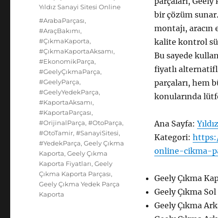
parçaları, Geely
Yıldız Sanayi Sitesi Online
bir çözüm sunar
Etiketler
#ArabaParçası
,
montajı, aracın 
#AraçBakımı
,
#ÇıkmaKaporta
,
kalite kontrol s
#ÇıkmaKaportaAksamı
,
Bu sayede kullan
#EkonomikParça
,
fiyatlı alternati
#GeelyÇıkmaParça
,
#GeelyParça
,
parçaları, hem bü
#GeelyYedekParça
,
konularında lütf
#KaportaAksamı
,
#KaportaParçası
,
#OrijinalParça
,
#OtoParça
,
Ana Sayfa:
Yıldı
#OtoTamir
,
#SanayiSitesi
,
Kategori:
https:
#YedekParça
,
Geely Çıkma
online-cikma-p
Kaporta
,
Geely Çıkma
Kaporta Fiyatları
,
Geely
Çıkma Kaporta Parçası
,
Geely Çıkma Kap
Geely Çıkma Yedek Parça
Geely Çıkma Sol 
Kaporta
Geely Çıkma Ark