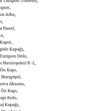
a Tampon Traversi,
mpon,
ım Arka,
ı,
a Panel,
a,
Kaput,
pido Kapağı,
 Tampon Dolu,
ı Menteşeleri R-L,
 Ön Kapı,
 Marşpiyel,
orta Aksamı,
 Ön Kapı,
apı Kolu,
aj Kapağı,