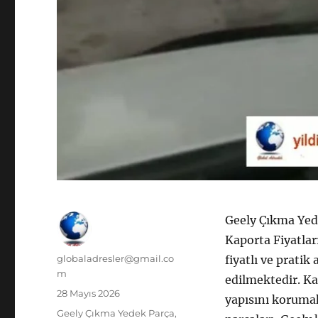
Geely Çıkma Yed
Kaporta Fiyatlar
Yazar
globaladresler@gmail.co
fiyatlı ve pratik
m
edilmektedir. Ka
Yayın
28 Mayıs 2026
yapısını korumak
tarihi
Kategoriler
Geely Çıkma Yedek Parça
,