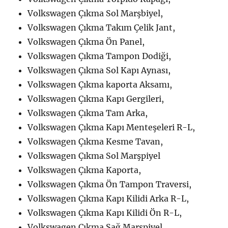
Volkswagen Çıkma Sol Marşbiyel,
Volkswagen Çıkma Takım Çelik Jant,
Volkswagen Çıkma Ön Panel,
Volkswagen Çıkma Tampon Dodiği,
Volkswagen Çıkma Sol Kapı Aynası,
Volkswagen Çıkma kaporta Aksamı,
Volkswagen Çıkma Kapı Gergileri,
Volkswagen Çıkma Tam Arka,
Volkswagen Çıkma Kapı Menteşeleri R-L,
Volkswagen Çıkma Kesme Tavan,
Volkswagen Çıkma Sol Marşpiyel
Volkswagen Çıkma Kaporta,
Volkswagen Çıkma Ön Tampon Traversi,
Volkswagen Çıkma Kapı Kilidi Arka R-L,
Volkswagen Çıkma Kapı Kilidi Ön R-L,
Volkswagen Çıkma Sağ Marşpiyel,