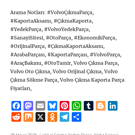
Arama Notları: #VolvoÇıkmaParça,
#KaportaAksamı, #ÇıkmaKaporta,
#YedekParça, #VolvoYedekParça,
#SanayiSitesi, #OtoParça, #EkonomikParça,
#OrijinalParça, #ÇıkmaKaportaAksamı,
#ArabaParçası, #KaportaParçası, #VolvoParça,
#AraçBakımı, #OtoTamir, Volvo Çıkma Parça,
Volvo Oto Çıkma, Volvo Orijinal Çıkma, Volvo
Çıkma Sökme Parça, Volvo Çıkma Kaporta Parça
Fiyatları,
F
M
E
B
Pi
W
T
B
Li
a
a
m
lu
n
h
u
lo
n
R
M
X
O
T
S
c
st
ai
e
te
at
m
g
k
e
ix
d
el
h
e
o
l
s
re
s
bl
g
e
Yayın
Kategoriler
29 Mayıs 2026
Volvo Çıkma Yedek Parça
,
Yıldız Sanayi