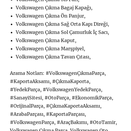
Volkswagen Çıkma Bagaj Kapağı,
Volkswagen Çıkma Ön Panjur,
Volkswagen Çıkma Sağ Orta Kapı Direği,
Volkswagen Çıkma Sol Çamurluk İç Sacı,
Volkswagen Çıkma Kaput,
Volkswagen Çıkma Marşpiyel,
Volkswagen Çıkma Tavan Çıtası,
Arama Notları: #VolkswagenÇıkmaParça,
#KaportaAksamı, #ÇıkmaKaporta,
#YedekParça, #VolkswagenYedekParça,
#SanayiSitesi, #OtoParça, #EkonomikParça,
#OrijinalParça, #ÇıkmaKaportaAksamı,
#ArabaParçası, #KaportaParçası,
#VolkswagenParça, #AraçBakımı, #OtoTamir,
Volkswagen Çıkma Parça, Volkswagen Oto