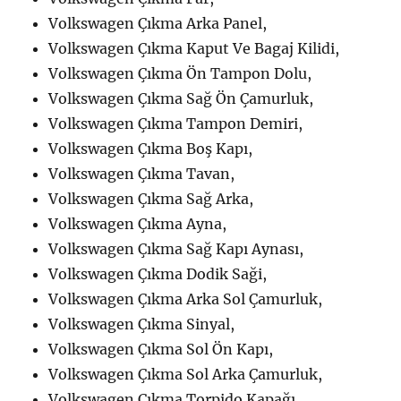
Volkswagen Çıkma Arka Panel,
Volkswagen Çıkma Kaput Ve Bagaj Kilidi,
Volkswagen Çıkma Ön Tampon Dolu,
Volkswagen Çıkma Sağ Ön Çamurluk,
Volkswagen Çıkma Tampon Demiri,
Volkswagen Çıkma Boş Kapı,
Volkswagen Çıkma Tavan,
Volkswagen Çıkma Sağ Arka,
Volkswagen Çıkma Ayna,
Volkswagen Çıkma Sağ Kapı Aynası,
Volkswagen Çıkma Dodik Saği,
Volkswagen Çıkma Arka Sol Çamurluk,
Volkswagen Çıkma Sinyal,
Volkswagen Çıkma Sol Ön Kapı,
Volkswagen Çıkma Sol Arka Çamurluk,
Volkswagen Çıkma Torpido Kapağı,