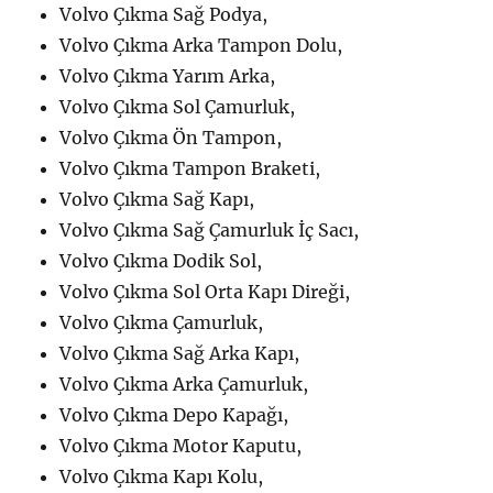
Volvo Çıkma Sağ Podya,
Volvo Çıkma Arka Tampon Dolu,
Volvo Çıkma Yarım Arka,
Volvo Çıkma Sol Çamurluk,
Volvo Çıkma Ön Tampon,
Volvo Çıkma Tampon Braketi,
Volvo Çıkma Sağ Kapı,
Volvo Çıkma Sağ Çamurluk İç Sacı,
Volvo Çıkma Dodik Sol,
Volvo Çıkma Sol Orta Kapı Direği,
Volvo Çıkma Çamurluk,
Volvo Çıkma Sağ Arka Kapı,
Volvo Çıkma Arka Çamurluk,
Volvo Çıkma Depo Kapağı,
Volvo Çıkma Motor Kaputu,
Volvo Çıkma Kapı Kolu,