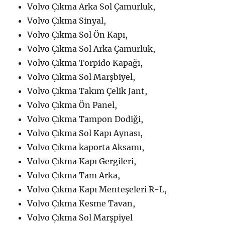
Volvo Çıkma Arka Sol Çamurluk,
Volvo Çıkma Sinyal,
Volvo Çıkma Sol Ön Kapı,
Volvo Çıkma Sol Arka Çamurluk,
Volvo Çıkma Torpido Kapağı,
Volvo Çıkma Sol Marşbiyel,
Volvo Çıkma Takım Çelik Jant,
Volvo Çıkma Ön Panel,
Volvo Çıkma Tampon Dodiği,
Volvo Çıkma Sol Kapı Aynası,
Volvo Çıkma kaporta Aksamı,
Volvo Çıkma Kapı Gergileri,
Volvo Çıkma Tam Arka,
Volvo Çıkma Kapı Menteşeleri R-L,
Volvo Çıkma Kesme Tavan,
Volvo Çıkma Sol Marşpiyel