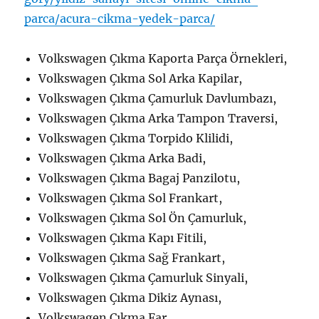
parca/acura-cikma-yedek-parca/
Volkswagen Çıkma Kaporta Parça Örnekleri,
Volkswagen Çıkma Sol Arka Kapilar,
Volkswagen Çıkma Çamurluk Davlumbazı,
Volkswagen Çıkma Arka Tampon Traversi,
Volkswagen Çıkma Torpido Klilidi,
Volkswagen Çıkma Arka Badi,
Volkswagen Çıkma Bagaj Panzilotu,
Volkswagen Çıkma Sol Frankart,
Volkswagen Çıkma Sol Ön Çamurluk,
Volkswagen Çıkma Kapı Fitili,
Volkswagen Çıkma Sağ Frankart,
Volkswagen Çıkma Çamurluk Sinyali,
Volkswagen Çıkma Dikiz Aynası,
Volkswagen Çıkma Far,