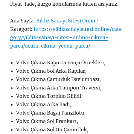
Fiyat, iade, kargo konularında lütfen arayınız.
Ana Sayfa:
Yıldız Sanayi Sitesi Online
Kategori:
https://yildizsanayisitesi.online/cate
gory/yildiz-sanayi-sitesi-online-cikma-
parca/acura-cikma-yedek-parca/
Volvo Çıkma Kaporta Parça Örnekleri,
Volvo Çıkma Sol Arka Kapilar,
Volvo Çıkma Çamurluk Davlumbazı,
Volvo Çıkma Arka Tampon Traversi,
Volvo Çıkma Torpido Klilidi,
Volvo Çıkma Arka Badi,
Volvo Çıkma Bagaj Panzilotu,
Volvo Çıkma Sol Frankart,
Volvo Çıkma Sol Ön Çamurluk,