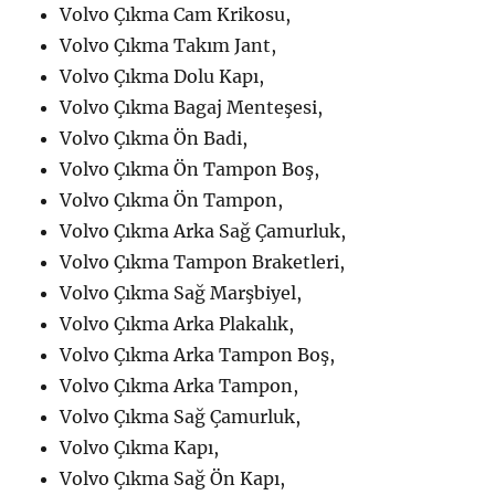
Volvo Çıkma Cam Krikosu,
Volvo Çıkma Takım Jant,
Volvo Çıkma Dolu Kapı,
Volvo Çıkma Bagaj Menteşesi,
Volvo Çıkma Ön Badi,
Volvo Çıkma Ön Tampon Boş,
Volvo Çıkma Ön Tampon,
Volvo Çıkma Arka Sağ Çamurluk,
Volvo Çıkma Tampon Braketleri,
Volvo Çıkma Sağ Marşbiyel,
Volvo Çıkma Arka Plakalık,
Volvo Çıkma Arka Tampon Boş,
Volvo Çıkma Arka Tampon,
Volvo Çıkma Sağ Çamurluk,
Volvo Çıkma Kapı,
Volvo Çıkma Sağ Ön Kapı,