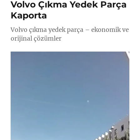
Volvo Çıkma Yedek Parça
Kaporta
Volvo çıkma yedek parça – ekonomik ve
orijinal çözümler