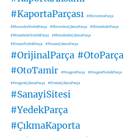
#KaportaParçası
#MercedesParça
#MercedesYedekParça
#MercedesÇıkmaParça
#MitsubishiParça
#MitsubishiYedekParça
#MitsubishiÇıkmaParça
#NissanYedekParça
#NissanÇıkmaParça
#OrijinalParça
#OtoParça
#OtoTamir
#PeugeotParça
#PeugeotYedekParça
#PeugeotÇıkmaParça
#ProtonÇıkmaParça
#SanayiSitesi
#YedekParça
#ÇıkmaKaporta