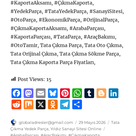
#KaportaAksamı, #ÇıkmaKaporta,
#YedekParça, #TataYedekParça, #SanayiSitesi,
#OtoParça, #EkonomikParça, #OrijinalParça,
#ÇıkmaKaportaAksamı, #ArabaParçası,
#KaportaParçası, #TataParça, #AraçBakımı,
#OtoTamir, Tata Çıkma Parça, Tata Oto Çıkma,
Tata Orijinal Çıkma, Tata Çıkma Sökme Parça,
Tata Çıkma Kaporta Parça Fiyatları,
Post Views:
15
F
M
E
B
Pi
W
T
B
Li
a
a
m
lu
n
h
u
lo
n
R
M
X
O
T
S
c
st
ai
e
te
at
m
g
k
e
ix
d
el
h
e
o
l
s
re
s
bl
g
e
d
n
e
a
Yazar
Yayın
Kategoriler
globaladresler@gmail.com
29 Mayıs 2026
Tata
b
d
k
st
tarihi
A
r
er
d
Etiketler
Çıkma Yedek Parça
,
Yıldız Sanayi Sitesi Online
di
o
g
re
#ArabaParçası
,
#AraçBakımı
,
#ÇıkmaKaporta
,