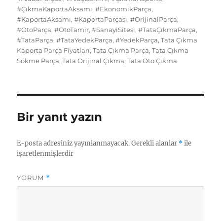
o
o
y
p
I
t
kl
r
#ÇıkmaKaportaAksamı
,
#EkonomikParça
,
o
n
p
n
#KaportaAksamı
,
#KaportaParçası
,
#OrijinalParça
,
a
a
#OtoParça
,
#OtoTamir
,
#SanayiSitesi
,
#TataÇıkmaParça
,
k
ss
m
#TataParça
,
#TataYedekParça
,
#YedekParça
,
Tata Çıkma
Kaporta Parça Fiyatları
,
Tata Çıkma Parça
,
Tata Çıkma
ni
Sökme Parça
,
Tata Orijinal Çıkma
,
Tata Oto Çıkma
ki
Bir yanıt yazın
E-posta adresiniz yayınlanmayacak.
Gerekli alanlar
*
ile
işaretlenmişlerdir
YORUM
*