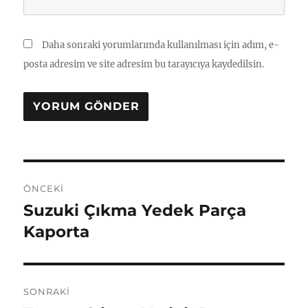
Daha sonraki yorumlarımda kullanılması için adım, e-
posta adresim ve site adresim bu tarayıcıya kaydedilsin.
Yazı
ÖNCEKI
gezinmesi
Suzuki Çıkma Yedek Parça
Önceki
yazı:
Kaporta
SONRAKI