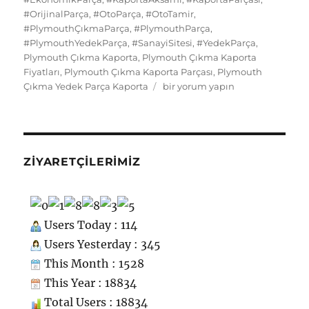
t
kl
r
#OrijinalParça
o
n
,
#OtoParça
,
#OtoTamir
p
,
n
a
a
#PlymouthÇıkmaParça
,
#PlymouthParça
,
k
ss
m
#PlymouthYedekParça
,
#SanayiSitesi
,
#YedekParça
,
Plymouth Çıkma Kaporta
,
Plymouth Çıkma Kaporta
ni
Fiyatları
,
Plymouth Çıkma Kaporta Parçası
,
Plymouth
ki
Plymouth
Çıkma Yedek Parça Kaporta
bir yorum yapın
Çıkma
Yedek
Parça
Kaporta
için
ZIYARETÇILERIMIZ
Users Today : 114
Users Yesterday : 345
This Month : 1528
This Year : 18834
Total Users : 18834