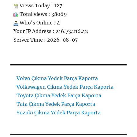
Views Today : 127
Total views : 38069
Who's Online : 4
Your IP Address : 216.73.216.42
Server Time : 2026-08-07
Volvo Çıkma Yedek Parça Kaporta
Volkswagen Çıkma Yedek Parça Kaporta
Toyota Çıkma Yedek Parça Kaporta
Tata Çıkma Yedek Parça Kaporta
Suzuki Çıkma Yedek Parça Kaporta