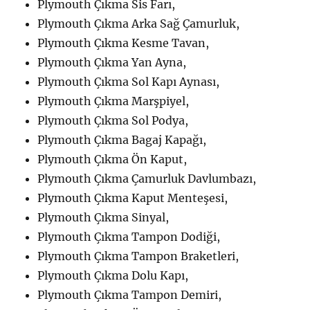
Plymouth Çıkma Sis Farı,
Plymouth Çıkma Arka Sağ Çamurluk,
Plymouth Çıkma Kesme Tavan,
Plymouth Çıkma Yan Ayna,
Plymouth Çıkma Sol Kapı Aynası,
Plymouth Çıkma Marşpiyel,
Plymouth Çıkma Sol Podya,
Plymouth Çıkma Bagaj Kapağı,
Plymouth Çıkma Ön Kaput,
Plymouth Çıkma Çamurluk Davlumbazı,
Plymouth Çıkma Kaput Menteşesi,
Plymouth Çıkma Sinyal,
Plymouth Çıkma Tampon Dodiği,
Plymouth Çıkma Tampon Braketleri,
Plymouth Çıkma Dolu Kapı,
Plymouth Çıkma Tampon Demiri,