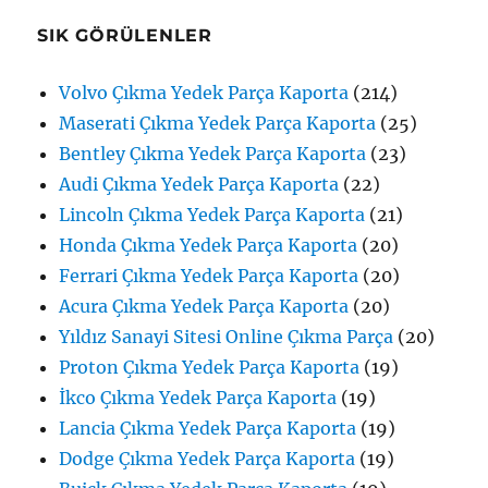
SIK GÖRÜLENLER
Volvo Çıkma Yedek Parça Kaporta
(214)
Maserati Çıkma Yedek Parça Kaporta
(25)
Bentley Çıkma Yedek Parça Kaporta
(23)
Audi Çıkma Yedek Parça Kaporta
(22)
Lincoln Çıkma Yedek Parça Kaporta
(21)
Honda Çıkma Yedek Parça Kaporta
(20)
Ferrari Çıkma Yedek Parça Kaporta
(20)
Acura Çıkma Yedek Parça Kaporta
(20)
Yıldız Sanayi Sitesi Online Çıkma Parça
(20)
Proton Çıkma Yedek Parça Kaporta
(19)
İkco Çıkma Yedek Parça Kaporta
(19)
Lancia Çıkma Yedek Parça Kaporta
(19)
Dodge Çıkma Yedek Parça Kaporta
(19)