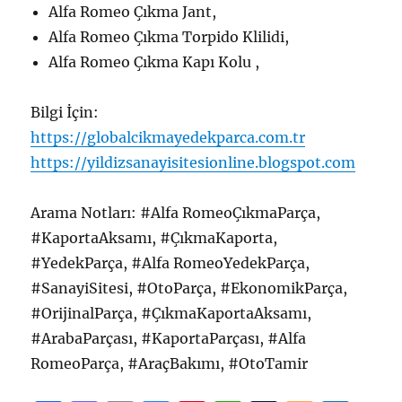
Alfa Romeo Çıkma Jant,
Alfa Romeo Çıkma Torpido Klilidi,
Alfa Romeo Çıkma Kapı Kolu ,
Bilgi İçin:
https://globalcikmayedekparca.com.tr
https://yildizsanayisitesionline.blogspot.com
Arama Notları: #Alfa RomeoÇıkmaParça,
#KaportaAksamı, #ÇıkmaKaporta,
#YedekParça, #Alfa RomeoYedekParça,
#SanayiSitesi, #OtoParça, #EkonomikParça,
#OrijinalParça, #ÇıkmaKaportaAksamı,
#ArabaParçası, #KaportaParçası, #Alfa
RomeoParça, #AraçBakımı, #OtoTamir