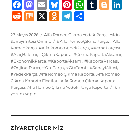
F
M
E
B
Pi
W
T
B
Li
a
a
m
lu
n
h
u
lo
n
R
M
X
O
T
S
c
st
ai
e
te
at
m
g
k
e
ix
d
el
h
e
o
l
s
re
s
bl
g
e
d
n
e
a
Yayın
Kategoriler
27 Mayıs 2026
Alfa Romeo Çıkma Yedek Parça
,
Yıldız
tarihi
b
d
Etiketler
k
st
A
r
er
d
Sanayi Sitesi Online
#Alfa RomeoÇıkmaParça
,
#Alfa
di
o
g
re
RomeoParça
,
#Alfa RomeoYedekParça
,
#ArabaParçası
,
o
o
y
p
I
t
kl
r
#AraçBakımı
,
#ÇıkmaKaporta
,
#ÇıkmaKaportaAksamı
,
#EkonomikParça
o
n
,
#KaportaAksamı
,
p
#KaportaParçası
,
n
a
a
#OrijinalParça
,
#OtoParça
,
#OtoTamir
,
#SanayiSitesi
,
k
ss
m
#YedekParça
,
Alfa Romeo Çıkma Kaporta
,
Alfa Romeo
Çıkma Kaporta Fiyatları
,
Alfa Romeo Çıkma Kaporta
ni
Alfa
Parçası
,
Alfa Romeo Çıkma Yedek Parça Kaporta
bir
ki
Romeo
yorum yapın
Çıkma
Yedek
Parça
Kaporta
için
ZIYARETÇILERIMIZ