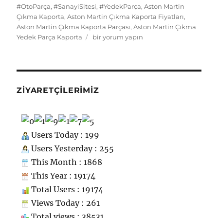
k
ss
m
#OtoParça
,
#SanayiSitesi
,
#YedekParça
,
Aston Martin
Çıkma Kaporta
,
Aston Martin Çıkma Kaporta Fiyatları
,
ni
Aston Martin Çıkma Kaporta Parçası
,
Aston Martin Çıkma
ki
Aston
Yedek Parça Kaporta
bir yorum yapın
Martin
Çıkma
Yedek
Parça
Kaporta
ZIYARETÇILERIMIZ
için
Users Today : 199
Users Yesterday : 255
This Month : 1868
This Year : 19174
Total Users : 19174
Views Today : 261
Total views : 38531