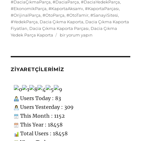
o
o
y
p
I
t
kl
r
#DaciaÇıkmaParça
,
#DaciaParça
,
#DaciaYedekParça
,
#EkonomikParça
o
n
,
#KaportaAksamı
,
p
#KaportaParçası
,
n
a
a
#OrijinalParça
,
#OtoParça
,
#OtoTamir
,
#SanayiSitesi
,
k
ss
m
#YedekParça
,
Dacia Çıkma Kaporta
,
Dacia Çıkma Kaporta
Fiyatları
,
Dacia Çıkma Kaporta Parçası
,
Dacia Çıkma
ni
Dacia
Yedek Parça Kaporta
bir yorum yapın
ki
Çıkma
Yedek
Parça
Kaporta
için
ZIYARETÇILERIMIZ
Users Today : 83
Users Yesterday : 309
This Month : 1152
This Year : 18458
Total Users : 18458