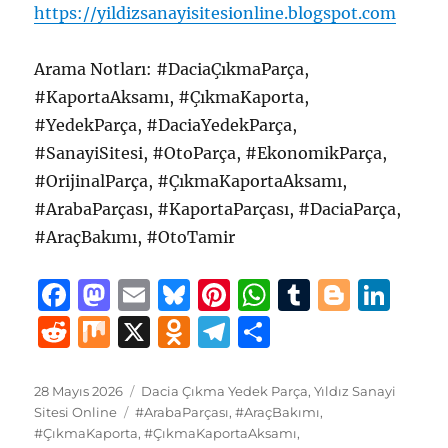
https://yildizsanayisitesionline.blogspot.com
Arama Notları: #DaciaÇıkmaParça,
#KaportaAksamı, #ÇıkmaKaporta,
#YedekParça, #DaciaYedekParça,
#SanayiSitesi, #OtoParça, #EkonomikParça,
#OrijinalParça, #ÇıkmaKaportaAksamı,
#ArabaParçası, #KaportaParçası, #DaciaParça,
#AraçBakımı, #OtoTamir
F
M
E
B
Pi
W
T
B
Li
a
a
m
lu
n
h
u
lo
n
R
M
X
O
T
S
c
st
ai
e
te
at
m
g
k
e
ix
d
el
h
e
o
l
s
re
s
bl
g
e
d
n
e
a
Yayın
Kategoriler
28 Mayıs 2026
Dacia Çıkma Yedek Parça
,
Yıldız Sanayi
tarihi
b
d
Etiketler
k
st
A
r
er
d
Sitesi Online
#ArabaParçası
,
#AraçBakımı
,
di
o
g
re
#ÇıkmaKaporta
,
#ÇıkmaKaportaAksamı
,