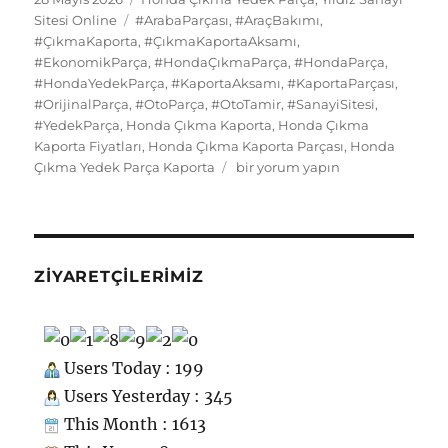
d
n
e
a
tarihi
b
d
Etiketler
k
st
A
r
er
d
Sitesi Online
#ArabaParçası
,
#AraçBakımı
,
di
o
g
re
#ÇıkmaKaporta
,
#ÇıkmaKaportaAksamı
,
o
o
y
p
I
t
kl
r
#EkonomikParça
,
#HondaÇıkmaParça
,
#HondaParça
,
#HondaYedekParça
o
n
,
#KaportaAksamı
p
,
#KaportaParçası
n
,
a
a
#OrijinalParça
,
#OtoParça
,
#OtoTamir
,
#SanayiSitesi
,
k
ss
m
#YedekParça
,
Honda Çıkma Kaporta
,
Honda Çıkma
Kaporta Fiyatları
,
Honda Çıkma Kaporta Parçası
,
Honda
ni
Honda
Çıkma Yedek Parça Kaporta
bir yorum yapın
ki
Çıkma
Yedek
Parça
Kaporta
için
ZIYARETÇILERIMIZ
Users Today : 199
Users Yesterday : 345
This Month : 1613