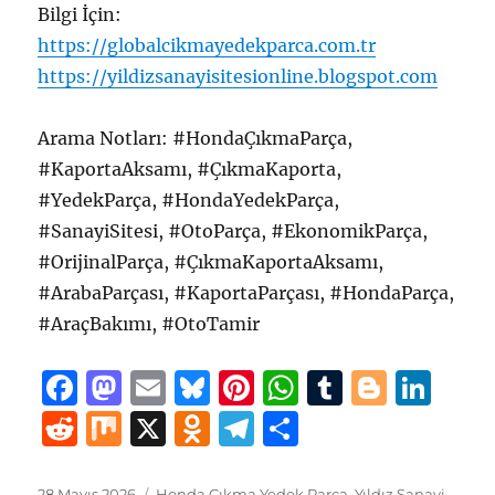
Bilgi İçin:
https://globalcikmayedekparca.com.tr
https://yildizsanayisitesionline.blogspot.com
Arama Notları: #HondaÇıkmaParça,
#KaportaAksamı, #ÇıkmaKaporta,
#YedekParça, #HondaYedekParça,
#SanayiSitesi, #OtoParça, #EkonomikParça,
#OrijinalParça, #ÇıkmaKaportaAksamı,
#ArabaParçası, #KaportaParçası, #HondaParça,
#AraçBakımı, #OtoTamir
F
M
E
B
Pi
W
T
B
Li
a
a
m
lu
n
h
u
lo
n
R
M
X
O
T
S
c
st
ai
e
te
at
m
g
k
e
ix
d
el
h
e
o
l
s
re
s
bl
g
e
Yayın
Kategoriler
28 Mayıs 2026
Honda Çıkma Yedek Parça
,
Yıldız Sanayi