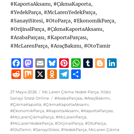
#KaportaAksamı, #ÇıkmaKaporta,
#YedekParça, #McLarenYedekParça,
#SanayiSitesi, #OtoParça, #EkonomikParça,
#OrijinalParça, #ÇıkmaKaportaAksamı,
#ArabaParçası, #KaportaParçası,
#McLarenParça, #AraçBakımı, #OtoTamir
F
M
E
B
Pi
W
T
B
Li
a
a
m
lu
n
h
u
lo
n
R
M
X
O
T
S
c
st
ai
e
te
at
m
g
k
e
ix
d
el
h
e
o
l
s
re
s
bl
g
e
d
n
e
a
Yayın
Kategoriler
27 Mayıs 2026
Mc Laren Çıkma Yedek Parça
,
Yıldız
tarihi
b
d
Etiketler
k
st
A
r
er
d
Sanayi Sitesi Online
#ArabaParçası
,
#AraçBakımı
,
di
o
g
re
#ÇıkmaKaporta
,
#ÇıkmaKaportaAksamı
,
o
o
y
p
I
t
kl
r
#EkonomikParça
,
#KaportaAksamı
,
#KaportaParçası
,
#McLarenÇıkmaParça
o
n
,
#McLarenParça
p
,
n
a
a
#McLarenYedekParça
,
#OrijinalParça
,
#OtoParça
,
k
ss
m
#OtoTamir
,
#SanayiSitesi
,
#YedekParça
,
McLaren Çıkma