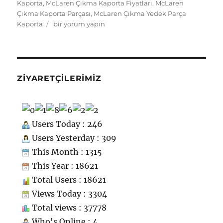
Kaporta
,
McLaren Çıkma Kaporta Fiyatları
,
McLaren
ni
Çıkma Kaporta Parçası
,
McLaren Çıkma Yedek Parça
ki
McLaren
Kaporta
bir yorum yapın
Çıkma
Yedek
Parça
Kaporta
için
ZIYARETÇILERIMIZ
Users Today : 246
Users Yesterday : 309
This Month : 1315
This Year : 18621
Total Users : 18621
Views Today : 3304
Total views : 37778
Who's Online : 4