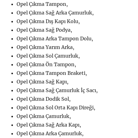
Opel Çıkma Tampon,
Opel Çıkma Sağ Arka Çamurluk,
Opel Çıkma Dış Kapı Kolu,
Opel Çıkma Sağ Podya,
Opel Çıkma Arka Tampon Dolu,
Opel Çıkma Yarım Arka,
Opel Çıkma Sol Çamurluk,
Opel Çıkma Ön Tampon,
Opel Çıkma Tampon Braketi,
Opel Çıkma Sağ Kapı,
Opel Çıkma Sağ Çamurluk İç Sacı,
Opel Çıkma Dodik Sol,
Opel Çıkma Sol Orta Kapı Direği,
Opel Çıkma Çamurluk,
Opel Çıkma Sağ Arka Kapı,
Opel Çıkma Arka Çamurluk,