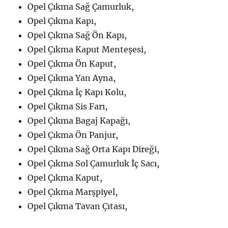
Opel Çıkma Sağ Çamurluk,
Opel Çıkma Kapı,
Opel Çıkma Sağ Ön Kapı,
Opel Çıkma Kaput Menteşesi,
Opel Çıkma Ön Kaput,
Opel Çıkma Yan Ayna,
Opel Çıkma İç Kapı Kolu,
Opel Çıkma Sis Farı,
Opel Çıkma Bagaj Kapağı,
Opel Çıkma Ön Panjur,
Opel Çıkma Sağ Orta Kapı Direği,
Opel Çıkma Sol Çamurluk İç Sacı,
Opel Çıkma Kaput,
Opel Çıkma Marşpiyel,
Opel Çıkma Tavan Çıtası,