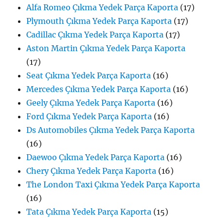
Alfa Romeo Çıkma Yedek Parça Kaporta
(17)
Plymouth Çıkma Yedek Parça Kaporta
(17)
Cadillac Çıkma Yedek Parça Kaporta
(17)
Aston Martin Çıkma Yedek Parça Kaporta
(17)
Seat Çıkma Yedek Parça Kaporta
(16)
Mercedes Çıkma Yedek Parça Kaporta
(16)
Geely Çıkma Yedek Parça Kaporta
(16)
Ford Çıkma Yedek Parça Kaporta
(16)
Ds Automobiles Çıkma Yedek Parça Kaporta
(16)
Daewoo Çıkma Yedek Parça Kaporta
(16)
Chery Çıkma Yedek Parça Kaporta
(16)
The London Taxi Çıkma Yedek Parça Kaporta
(16)
Tata Çıkma Yedek Parça Kaporta
(15)