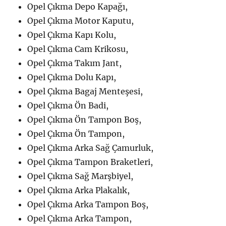
Opel Çıkma Depo Kapağı,
Opel Çıkma Motor Kaputu,
Opel Çıkma Kapı Kolu,
Opel Çıkma Cam Krikosu,
Opel Çıkma Takım Jant,
Opel Çıkma Dolu Kapı,
Opel Çıkma Bagaj Menteşesi,
Opel Çıkma Ön Badi,
Opel Çıkma Ön Tampon Boş,
Opel Çıkma Ön Tampon,
Opel Çıkma Arka Sağ Çamurluk,
Opel Çıkma Tampon Braketleri,
Opel Çıkma Sağ Marşbiyel,
Opel Çıkma Arka Plakalık,
Opel Çıkma Arka Tampon Boş,
Opel Çıkma Arka Tampon,