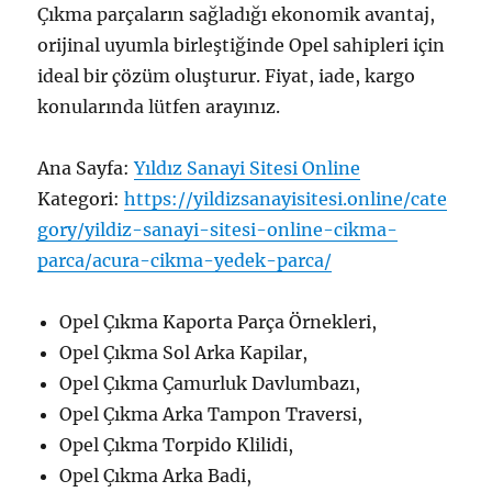
Çıkma parçaların sağladığı ekonomik avantaj,
orijinal uyumla birleştiğinde Opel sahipleri için
ideal bir çözüm oluşturur. Fiyat, iade, kargo
konularında lütfen arayınız.
Ana Sayfa:
Yıldız Sanayi Sitesi Online
Kategori:
https://yildizsanayisitesi.online/cate
gory/yildiz-sanayi-sitesi-online-cikma-
parca/acura-cikma-yedek-parca/
Opel Çıkma Kaporta Parça Örnekleri,
Opel Çıkma Sol Arka Kapilar,
Opel Çıkma Çamurluk Davlumbazı,
Opel Çıkma Arka Tampon Traversi,
Opel Çıkma Torpido Klilidi,
Opel Çıkma Arka Badi,