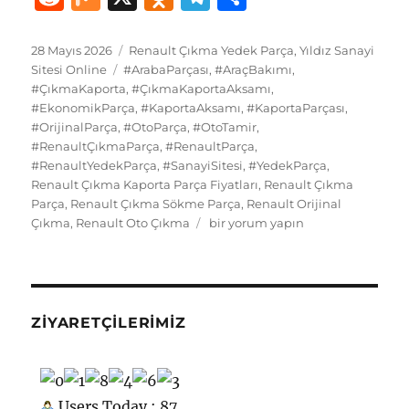
c
st
ai
e
te
at
m
g
k
e
ix
d
el
h
e
o
l
s
re
s
bl
g
e
d
n
e
a
Yayın
Kategoriler
28 Mayıs 2026
Renault Çıkma Yedek Parça
,
Yıldız Sanayi
tarihi
b
d
Etiketler
k
st
A
r
er
d
Sitesi Online
#ArabaParçası
,
#AraçBakımı
,
di
o
g
re
#ÇıkmaKaporta
,
#ÇıkmaKaportaAksamı
,
o
o
y
p
I
t
kl
r
#EkonomikParça
,
#KaportaAksamı
,
#KaportaParçası
,
#OrijinalParça
o
n
,
#OtoParça
,
#OtoTamir
p
,
n
a
a
#RenaultÇıkmaParça
,
#RenaultParça
,
k
ss
m
#RenaultYedekParça
,
#SanayiSitesi
,
#YedekParça
,
Renault Çıkma Kaporta Parça Fiyatları
,
Renault Çıkma
ni
Parça
,
Renault Çıkma Sökme Parça
,
Renault Orijinal
ki
Renault
Çıkma
,
Renault Oto Çıkma
bir yorum yapın
Çıkma
Yedek
Parça
Kaporta
için
ZIYARETÇILERIMIZ
Users Today : 87