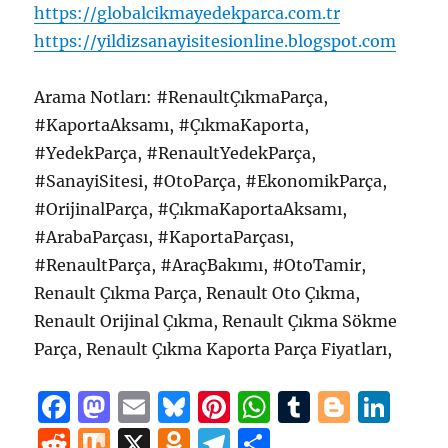
https://globalcikmayedekparca.com.tr
https://yildizsanayisitesionline.blogspot.com
Arama Notları: #RenaultÇıkmaParça,
#KaportaAksamı, #ÇıkmaKaporta,
#YedekParça, #RenaultYedekParça,
#SanayiSitesi, #OtoParça, #EkonomikParça,
#OrijinalParça, #ÇıkmaKaportaAksamı,
#ArabaParçası, #KaportaParçası,
#RenaultParça, #AraçBakımı, #OtoTamir,
Renault Çıkma Parça, Renault Oto Çıkma,
Renault Orijinal Çıkma, Renault Çıkma Sökme
Parça, Renault Çıkma Kaporta Parça Fiyatları,
F
M
E
B
Pi
W
T
B
Li
a
a
m
lu
n
h
u
lo
n
R
M
X
O
T
S