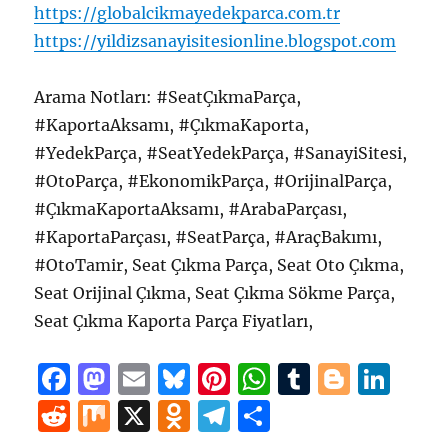
https://globalcikmayedekparca.com.tr
https://yildizsanayisitesionline.blogspot.com
Arama Notları: #SeatÇıkmaParça,
#KaportaAksamı, #ÇıkmaKaporta,
#YedekParça, #SeatYedekParça, #SanayiSitesi,
#OtoParça, #EkonomikParça, #OrijinalParça,
#ÇıkmaKaportaAksamı, #ArabaParçası,
#KaportaParçası, #SeatParça, #AraçBakımı,
#OtoTamir, Seat Çıkma Parça, Seat Oto Çıkma,
Seat Orijinal Çıkma, Seat Çıkma Sökme Parça,
Seat Çıkma Kaporta Parça Fiyatları,
F
M
E
B
Pi
W
T
B
Li
a
a
m
lu
n
h
u
lo
n
R
M
X
O
T
S
c
st
ai
e
te
at
m
g
k
e
ix
d
el
h