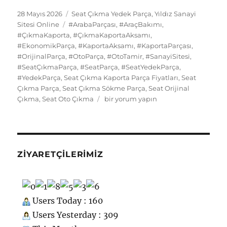
e
o
l
s
re
s
bl
g
e
d
n
e
a
Yayın
Kategoriler
28 Mayıs 2026
Seat Çıkma Yedek Parça
,
Yıldız Sanayi
tarihi
b
d
Etiketler
k
st
A
r
er
d
Sitesi Online
#ArabaParçası
,
#AraçBakımı
,
di
o
g
re
#ÇıkmaKaporta
,
#ÇıkmaKaportaAksamı
,
o
o
y
p
I
t
kl
r
#EkonomikParça
,
#KaportaAksamı
,
#KaportaParçası
,
#OrijinalParça
o
n
,
#OtoParça
,
#OtoTamir
p
,
#SanayiSitesi
,
n
a
a
#SeatÇıkmaParça
,
#SeatParça
,
#SeatYedekParça
,
k
ss
m
#YedekParça
,
Seat Çıkma Kaporta Parça Fiyatları
,
Seat
Çıkma Parça
,
Seat Çıkma Sökme Parça
,
Seat Orijinal
ni
Seat
Çıkma
,
Seat Oto Çıkma
bir yorum yapın
ki
Çıkma
Yedek
Parça
Kaporta
için
ZIYARETÇILERIMIZ
Users Today : 160
Users Yesterday : 309