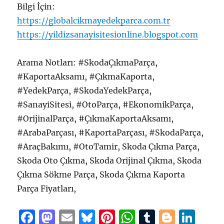
Bilgi İçin:
https://globalcikmayedekparca.com.tr
https://yildizsanayisitesionline.blogspot.com
Arama Notları: #SkodaÇıkmaParça,
#KaportaAksamı, #ÇıkmaKaporta,
#YedekParça, #SkodaYedekParça,
#SanayiSitesi, #OtoParça, #EkonomikParça,
#OrijinalParça, #ÇıkmaKaportaAksamı,
#ArabaParçası, #KaportaParçası, #SkodaParça,
#AraçBakımı, #OtoTamir, Skoda Çıkma Parça,
Skoda Oto Çıkma, Skoda Orijinal Çıkma, Skoda
Çıkma Sökme Parça, Skoda Çıkma Kaporta
Parça Fiyatları,
F
M
E
B
Pi
W
T
B
Li