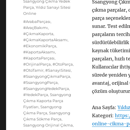
Kategoriler
Ssangyong Çıkma Yedek
Ssangyong Çıkma
Parça
,
Yıldız Sanayi Sitesi
çıkma parçalar, 
Online
parça seçenekler
Etiketler
#ArabaParçası
,
sunar. Test edil
#AraçBakımı
,
#ÇıkmaKaporta
,
parçaların terci
#ÇıkmaKaportaAksamı
,
sürdürülebilirli
#EkonomikParça
,
kaynak tüketimi
#KaportaAksamı
,
#KaportaParçası
,
parçaları, hızlı
#OrijinalParça
,
#OtoParça
,
Kullanıcılar ihti
#OtoTamir
,
#SanayiSitesi
,
sürede yeniden y
#SsangyongÇıkmaParça
,
#SsangyongParça
,
avantaj, orijinal
#SsangyongYedekParça
,
çözüm oluşturur.
#YedekParça
,
Ssangyong
Çıkma Kaporta Parça
Fiyatları
,
Ssangyong
Ana Sayfa:
Yıldı
Çıkma Parça
,
Ssangyong
Kategori:
https:
Çıkma Sökme Parça
,
online-cikma-p
Ssangyong Orijinal Çıkma
,