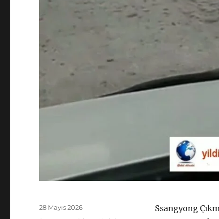
Yayın
28 Mayıs 2026
Ssangyong Çıkma
tarihi