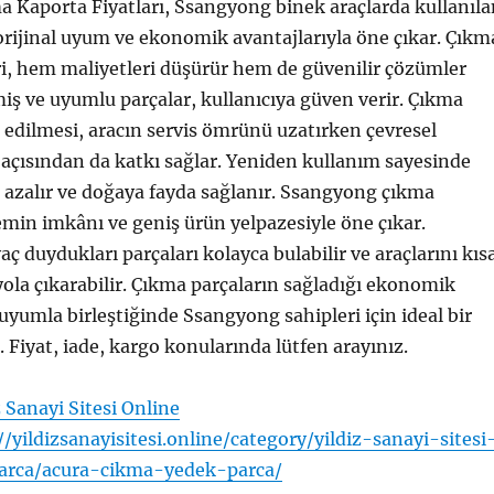
 Kaporta Fiyatları, Ssangyong binek araçlarda kullanıla
orijinal uyum ve ekonomik avantajlarıyla öne çıkar. Çıkm
i, hem maliyetleri düşürür hem de güvenilir çözümler
miş ve uyumlu parçalar, kullanıcıya güven verir. Çıkma
h edilmesi, aracın servis ömrünü uzatırken çevresel
k açısından da katkı sağlar. Yeniden kullanım sayesinde
 azalır ve doğaya fayda sağlanır. Ssangyong çıkma
 temin imkânı ve geniş ürün yelpazesiyle öne çıkar.
yaç duydukları parçaları kolayca bulabilir ve araçlarını kıs
ola çıkarabilir. Çıkma parçaların sağladığı ekonomik
 uyumla birleştiğinde Ssangyong sahipleri için ideal bir
 Fiyat, iade, kargo konularında lütfen arayınız.
z Sanayi Sitesi Online
//yildizsanayisitesi.online/category/yildiz-sanayi-sitesi
arca/acura-cikma-yedek-parca/