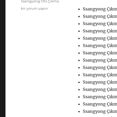
Ssangyong Oto Çıkma
Ssangyong
bir yorum yapın
Ssangyong Çıkma
Çıkma
Ssangyong Çıkma
Yedek
Ssangyong Çıkm
Parça
Kaporta
Ssangyong Çıkm
için
Ssangyong Çıkma
Ssangyong Çıkma
Ssangyong Çıkma
Ssangyong Çıkma
Ssangyong Çıkm
Ssangyong Çıkma 
Ssangyong Çıkm
Ssangyong Çıkma
Ssangyong Çıkma
Ssangyong Çıkm
Ssangyong Çıkm