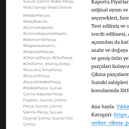
Kategoriler
Suzuki Çıkma Yedek Parça
,
Kaporta Fiyatlar
Yıldız Sanayi Sitesi Online
orijinal uyum ve
Etiketler
#ArabaParçası
,
seçenekleri, hem
#AraçBakımı
,
Test edilmiş ve 
#ÇıkmaKaporta
,
#ÇıkmaKaportaAksamı
,
tercih edilmesi,
#EkonomikParça
,
açısından da kat
#KaportaAksamı
,
azalır ve doğaya
#KaportaParçası
,
#OrijinalParça
,
#OtoParça
,
ve geniş ürün yel
#OtoTamir
,
#SanayiSitesi
,
parçaları kolayca
#SuzukiÇıkmaParça
,
Çıkma parçaların
#SuzukiParça
,
#SuzukiYedekParça
,
Suzuki sahipleri 
#YedekParça
,
Suzuki
konularında lütf
Çıkma Kaporta Parça
Fiyatları
,
Suzuki Çıkma
Parça
,
Suzuki Çıkma
Ana Sayfa:
Yıldı
Sökme Parça
,
Suzuki
Kategori:
https:
Orijinal Çıkma
,
Suzuki Oto
online-cikma-p
Çıkma