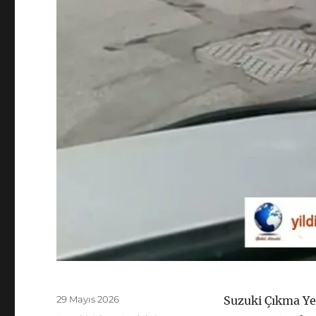
Yayın
29 Mayıs 2026
Suzuki Çıkma Ye
tarihi