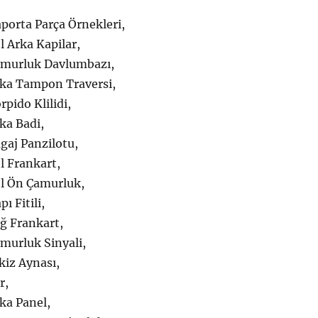
porta Parça Örnekleri,
 Arka Kapilar,
amurluk Davlumbazı,
ka Tampon Traversi,
pido Klilidi,
ka Badi,
gaj Panzilotu,
l Frankart,
l Ön Çamurluk,
ı Fitili,
ğ Frankart,
murluk Sinyali,
kiz Aynası,
r,
ka Panel,