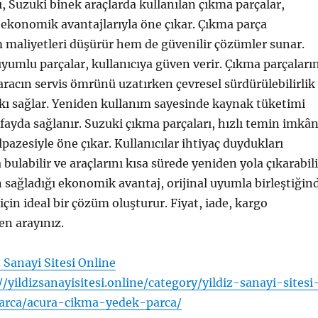
ı, Suzuki binek araçlarda kullanılan çıkma parçalar,
 ekonomik avantajlarıyla öne çıkar. Çıkma parça
 maliyetleri düşürür hem de güvenilir çözümler sunar.
uyumlu parçalar, kullanıcıya güven verir. Çıkma parçaları
 aracın servis ömrünü uzatırken çevresel sürdürülebilirlik
kı sağlar. Yeniden kullanım sayesinde kaynak tüketimi
 fayda sağlanır. Suzuki çıkma parçaları, hızlı temin imkân
pazesiyle öne çıkar. Kullanıcılar ihtiyaç duydukları
 bulabilir ve araçlarını kısa sürede yeniden yola çıkarabili
 sağladığı ekonomik avantaj, orijinal uyumla birleştiğin
için ideal bir çözüm oluşturur. Fiyat, iade, kargo
en arayınız.
z Sanayi Sitesi Online
//yildizsanayisitesi.online/category/yildiz-sanayi-sitesi
arca/acura-cikma-yedek-parca/