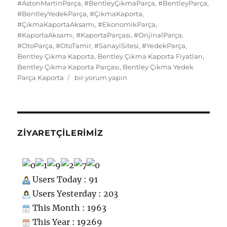
di
o
g
re
#AstonMartinParça
,
#BentleyÇıkmaParça
,
#BentleyParça
,
o
o
y
p
I
t
kl
r
#BentleyYedekParça
,
#ÇıkmaKaporta
,
#ÇıkmaKaportaAksamı
o
n
,
#EkonomikParça
p
,
n
a
a
#KaportaAksamı
,
#KaportaParçası
,
#OrijinalParça
,
k
ss
m
#OtoParça
,
#OtoTamir
,
#SanayiSitesi
,
#YedekParça
,
Bentley Çıkma Kaporta
,
Bentley Çıkma Kaporta Fiyatları
,
ni
Bentley Çıkma Kaporta Parçası
,
Bentley Çıkma Yedek
ki
Bentley
Parça Kaporta
bir yorum yapın
Çıkma
Yedek
Parça
Kaporta
için
ZIYARETÇILERIMIZ
Users Today : 91
Users Yesterday : 203
This Month : 1963
This Year : 19269