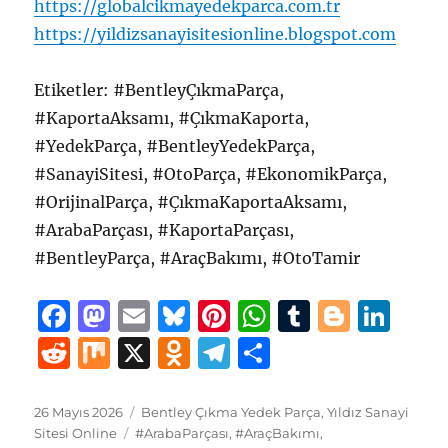
https://globalcikmayedekparca.com.tr
https://yildizsanayisitesionline.blogspot.com
Etiketler: #BentleyÇıkmaParça,
#KaportaAksamı, #ÇıkmaKaporta,
#YedekParça, #BentleyYedekParça,
#SanayiSitesi, #OtoParça, #EkonomikParça,
#OrijinalParça, #ÇıkmaKaportaAksamı,
#ArabaParçası, #KaportaParçası,
#BentleyParça, #AraçBakımı, #OtoTamir
F
M
E
B
Pi
W
T
B
Li
a
a
m
lu
n
h
u
lo
n
R
M
X
O
T
S
c
st
ai
e
te
at
m
g
k
e
ix
d
el
h
e
o
l
s
re
s
bl
g
e
d
n
e
a
Yayın
Kategoriler
26 Mayıs 2026
Bentley Çıkma Yedek Parça
,
Yıldız Sanayi
tarihi
b
d
Etiketler
k
st
A
r
er
d
Sitesi Online
#ArabaParçası
,
#AraçBakımı
,