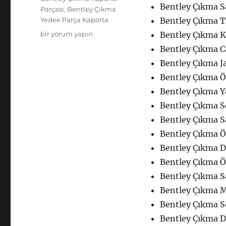
Bentley Çıkma S
Parçası
,
Bentley Çıkma
Yedek Parça Kaporta
Bentley Çıkma 
Bentley
bir yorum yapın
Bentley Çıkma Ka
Çıkma
Bentley Çıkma 
Yedek
Bentley Çıkma J
Parça
Kaporta
Bentley Çıkma Ö
için
Bentley Çıkma Y
Bentley Çıkma S
Bentley Çıkma S
Bentley Çıkma Ö
Bentley Çıkma D
Bentley Çıkma 
Bentley Çıkma S
Bentley Çıkma 
Bentley Çıkma S
Bentley Çıkma D