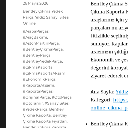
Yayın
26 Mayıs 2026
Bentley Çıkma Y
tarihi
Kategoriler
Bentley Çıkma Yedek
Çıkma Kaporta Fi
Parça
,
Yıldız Sanayi Sitesi
araçlarınız için 
Online
parçaları mı arıy
Etiketler
#ArabaParçası
,
titizlikle seçilm
#AraçBakımı
,
#AstonMartinParça
,
sunuyor. Kapılar
#BentleyÇıkmaParça
,
aracınızın şıklı
#BentleyParça
,
Ekonomik ve çevr
#BentleyYedekParça
,
#ÇıkmaKaporta
,
değerini koruyabi
#ÇıkmaKaportaAksamı
,
ziyaret ederek e
#EkonomikParça
,
#KaportaAksamı
,
#KaportaParçası
,
Ana Sayfa:
Yıldı
#OrijinalParça
,
#OtoParça
,
Kategori:
https:
#OtoTamir
,
#SanayiSitesi
,
online-cikma-p
#YedekParça
,
Bentley
Çıkma Kaporta
,
Bentley
Çıkma Kaporta Fiyatları
,
Bentley Çıkma K
Bentley Çıkma Kaporta