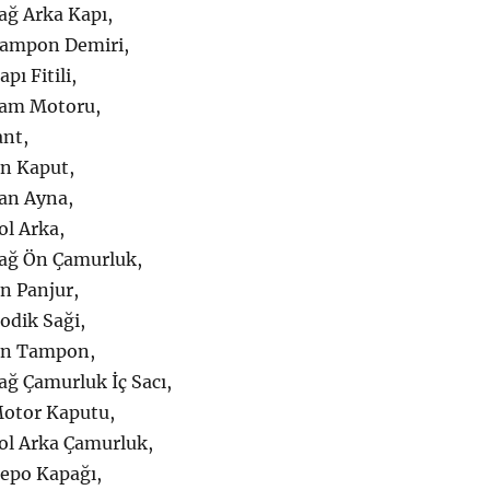
ağ Arka Kapı,
Tampon Demiri,
pı Fitili,
Cam Motoru,
ant,
n Kaput,
an Ayna,
ol Arka,
ağ Ön Çamurluk,
n Panjur,
odik Saği,
Ön Tampon,
ağ Çamurluk İç Sacı,
Motor Kaputu,
ol Arka Çamurluk,
epo Kapağı,