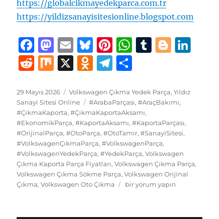
https://globalcikmayedekparca.com.tr
https://yildizsanayisitesionline.blogspot.com
F
M
E
B
Pi
W
T
B
Li
a
a
m
lu
n
h
u
lo
n
R
M
X
O
T
S
c
st
ai
e
te
at
m
g
k
e
ix
d
el
h
e
o
l
s
re
s
bl
g
e
d
n
e
a
Yayın
Kategoriler
29 Mayıs 2026
Volkswagen Çıkma Yedek Parça
,
Yıldız
tarihi
b
d
Etiketler
k
st
A
r
er
d
Sanayi Sitesi Online
#ArabaParçası
,
#AraçBakımı
,
di
o
g
re
#ÇıkmaKaporta
,
#ÇıkmaKaportaAksamı
,
o
o
y
p
I
t
kl
r
#EkonomikParça
,
#KaportaAksamı
,
#KaportaParçası
,
#OrijinalParça
o
n
,
#OtoParça
,
#OtoTamir
p
,
#SanayiSitesi
,
n
a
a
#VolkswagenÇıkmaParça
,
#VolkswagenParça
,
k
ss
m
#VolkswagenYedekParça
,
#YedekParça
,
Volkswagen
Çıkma Kaporta Parça Fiyatları
,
Volkswagen Çıkma Parça
,
ni
Volkswagen Çıkma Sökme Parça
,
Volkswagen Orijinal
ki
Volkswagen
Çıkma
,
Volkswagen Oto Çıkma
bir yorum yapın
Çıkma
Yedek
Parça