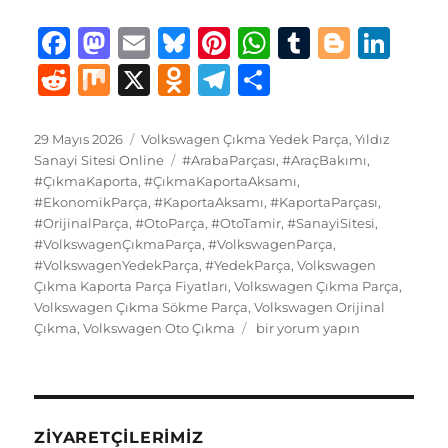
F
M
E
B
Pi
W
T
B
Li
a
a
m
lu
n
h
u
lo
n
R
M
X
O
T
S
c
st
ai
e
te
at
m
g
k
e
ix
d
el
h
e
o
l
s
re
s
bl
g
e
d
n
e
a
Yayın
Kategoriler
29 Mayıs 2026
Volkswagen Çıkma Yedek Parça
,
Yıldız
tarihi
b
d
Etiketler
k
st
A
r
er
d
Sanayi Sitesi Online
#ArabaParçası
,
#AraçBakımı
,
di
o
g
re
#ÇıkmaKaporta
,
#ÇıkmaKaportaAksamı
,
o
o
y
p
I
t
kl
r
#EkonomikParça
,
#KaportaAksamı
,
#KaportaParçası
,
#OrijinalParça
o
n
,
#OtoParça
,
#OtoTamir
p
,
#SanayiSitesi
,
n
a
a
#VolkswagenÇıkmaParça
,
#VolkswagenParça
,
k
ss
m
#VolkswagenYedekParça
,
#YedekParça
,
Volkswagen
Çıkma Kaporta Parça Fiyatları
,
Volkswagen Çıkma Parça
,
ni
Volkswagen Çıkma Sökme Parça
,
Volkswagen Orijinal
ki
Volkswagen
Çıkma
,
Volkswagen Oto Çıkma
bir yorum yapın
Çıkma
Yedek
Parça
Kaporta
için
ZIYARETÇILERIMIZ