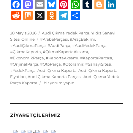
F
M
E
B
Pi
W
T
B
Li
a
a
m
lu
n
h
u
lo
n
R
M
X
O
T
S
c
st
ai
e
te
at
m
g
k
e
ix
d
el
h
e
o
l
s
re
s
bl
g
e
d
n
e
a
Yayın
Kategoriler
28 Mayıs 2026
Audi Çıkma Yedek Parça
,
Yıldız Sanayi
tarihi
b
d
Etiketler
k
st
A
r
er
d
Sitesi Online
#ArabaParçası
,
#AraçBakımı
,
di
o
g
re
#AudiÇıkmaParça
,
#AudiParça
,
#AudiYedekParça
,
o
o
y
p
I
t
kl
r
#ÇıkmaKaporta
,
#ÇıkmaKaportaAksamı
,
#EkonomikParça
o
n
,
#KaportaAksamı
,
p
#KaportaParçası
,
n
a
a
#OrijinalParça
,
#OtoParça
,
#OtoTamir
,
#SanayiSitesi
,
k
ss
m
#YedekParça
,
Audi Çıkma Kaporta
,
Audi Çıkma Kaporta
Fiyatları
,
Audi Çıkma Kaporta Parçası
,
Audi Çıkma Yedek
ni
Audi
Parça Kaporta
bir yorum yapın
ki
Çıkma
Yedek
Parça
Kaporta
için
ZIYARETÇILERIMIZ