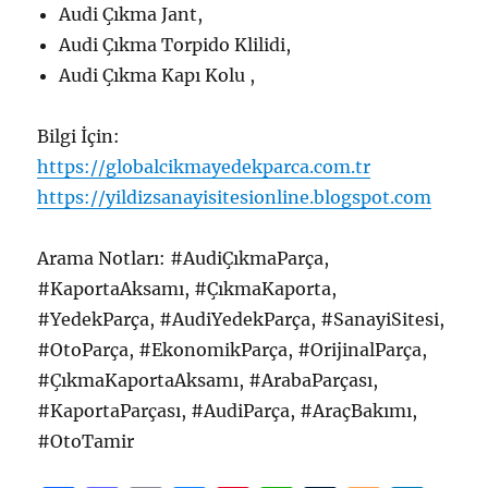
Audi Çıkma Jant,
Audi Çıkma Torpido Klilidi,
Audi Çıkma Kapı Kolu ,
Bilgi İçin:
https://globalcikmayedekparca.com.tr
https://yildizsanayisitesionline.blogspot.com
Arama Notları: #AudiÇıkmaParça,
#KaportaAksamı, #ÇıkmaKaporta,
#YedekParça, #AudiYedekParça, #SanayiSitesi,
#OtoParça, #EkonomikParça, #OrijinalParça,
#ÇıkmaKaportaAksamı, #ArabaParçası,
#KaportaParçası, #AudiParça, #AraçBakımı,
#OtoTamir