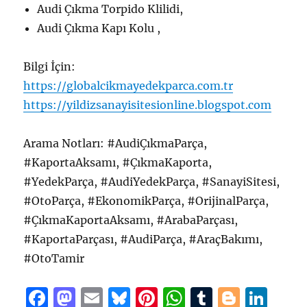
Audi Çıkma Torpido Klilidi,
Audi Çıkma Kapı Kolu ,
Bilgi İçin:
https://globalcikmayedekparca.com.tr
https://yildizsanayisitesionline.blogspot.com
Arama Notları: #AudiÇıkmaParça,
#KaportaAksamı, #ÇıkmaKaporta,
#YedekParça, #AudiYedekParça, #SanayiSitesi,
#OtoParça, #EkonomikParça, #OrijinalParça,
#ÇıkmaKaportaAksamı, #ArabaParçası,
#KaportaParçası, #AudiParça, #AraçBakımı,
#OtoTamir
F
M
E
B
Pi
W
T
B
Li