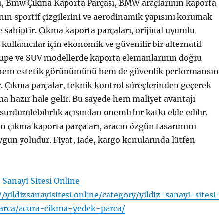
rı, Bmw Çıkma Kaporta Parçası, BMW araçlarının kaporta
nın sportif çizgilerini ve aerodinamik yapısını korumak
e sahiptir. Çıkma kaporta parçaları, orijinal uyumlu
ullanıcılar için ekonomik ve güvenilir bir alternatif
oupe ve SUV modellerde kaporta elemanlarının doğru
 hem estetik görünümünü hem de güvenlik performansın
. Çıkma parçalar, teknik kontrol süreçlerinden geçerek
a hazır hale gelir. Bu sayede hem maliyet avantajı
ürdürülebilirlik açısından önemli bir katkı elde edilir.
n çıkma kaporta parçaları, aracın özgün tasarımını
un yoludur. Fiyat, iade, kargo konularında lütfen
z Sanayi Sitesi Online
//yildizsanayisitesi.online/category/yildiz-sanayi-sitesi
arca/acura-cikma-yedek-parca/