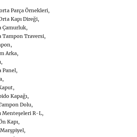
ta Parça Örnekleri,
rta Kapı Direği,
 Çamurluk,
 Tampon Traversi,
pon,
m Arka,
,
 Panel,
a,
Kaput,
ido Kapağı,
Tampon Dolu,
 Menteşeleri R-L,
Ön Kapı,
Marşpiyel,