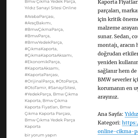
Kategoriler
Bmw Çıkma Yedek Parça
,
Kaporta Fiyatla
Yıldız Sanayi Sitesi Online
parçaları, marka
Etiketler
#ArabaParçası
,
için kritik önem
#AraçBakımı
,
malzeme arayan k
#BmwÇıkmaParça
,
#BmwParça
,
sunar. Sedan, c
#BmwYedekParça
,
montajı, aracın
#ÇıkmaKaporta
,
doğrudan etkiler
#ÇıkmaKaportaAksamı
,
#EkonomikParça
,
yeniden kullanım
#KaportaAksamı
,
sağlanır hem de s
#KaportaParçası
,
BMW severler içi
#OrijinalParça
,
#OtoParça
,
#OtoTamir
,
#SanayiSitesi
,
korumanın en uyg
#YedekParça
,
Bmw Çıkma
arayınız.
Kaporta
,
Bmw Çıkma
Kaporta Fiyatları
,
Bmw
Çıkma Kaporta Parçası
,
Ana Sayfa:
Yıldı
Bmw Çıkma Yedek Parça
Kategori:
https:
Kaporta
online-cikma-p
Bmw
bir yorum yapın