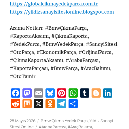
https://globalcikmayedekparca.com.tr
https://yildizsanayisitesionline.blogspot.com
Arama Notları: #BmwÇıkmaParça,
#KaportaAksamı, #ÇıkmaKaporta,
#YedekParça, #BmwYedekParça, #SanayiSitesi,
#OtoParça, #EkonomikParça, #OrijinalParça,
#ÇıkmaKaportaAksamı, #ArabaParçası,
#KaportaParçası, #BmwParça, #AraçBakımı,
#OtoTamir
F
M
E
B
Pi
W
T
B
Li
a
a
m
lu
n
h
u
lo
n
R
M
X
O
T
S
c
st
ai
e
te
at
m
g
k
e
ix
d
el
h
e
o
l
s
re
s
bl
g
e
d
n
e
a
Yayın
Kategoriler
28 Mayıs 2026
Bmw Çıkma Yedek Parça
,
Yıldız Sanayi
tarihi
Etiketler
Sitesi Online
#ArabaParçası
,
#AraçBakımı
,