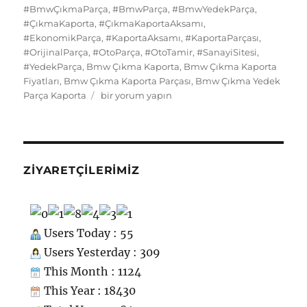
b
d
k
st
A
r
er
d
di
o
g
re
#BmwÇıkmaParça
,
#BmwParça
,
#BmwYedekParça
,
o
o
y
p
I
t
kl
r
#ÇıkmaKaporta
,
#ÇıkmaKaportaAksamı
,
#EkonomikParça
o
n
,
#KaportaAksamı
,
p
#KaportaParçası
,
n
a
a
#OrijinalParça
,
#OtoParça
,
#OtoTamir
,
#SanayiSitesi
,
k
ss
m
#YedekParça
,
Bmw Çıkma Kaporta
,
Bmw Çıkma Kaporta
Fiyatları
,
Bmw Çıkma Kaporta Parçası
,
Bmw Çıkma Yedek
ni
Bmw
Parça Kaporta
bir yorum yapın
ki
Çıkma
Yedek
Parça
Kaporta
için
ZIYARETÇILERIMIZ
Users Today : 55
Users Yesterday : 309
This Month : 1124
This Year : 18430