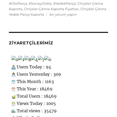
k
ss
m
#OtoParça
,
#SanayiSitesi
,
#YedekParça
,
Chrysler Çıkma
Kaporta
,
Chrysler Çıkma Kaporta Fiyatları
,
Chrysler Çıkma
ni
Chrysler
Yedek Parça Kaporta
bir yorum yapın
ki
Çıkma
Yedek
Parça
Kaporta
için
ZIYARETÇILERIMIZ
Users Today : 94
Users Yesterday : 309
This Month : 1163
This Year : 18469
Total Users : 18469
Views Today : 1005
Total views : 35479