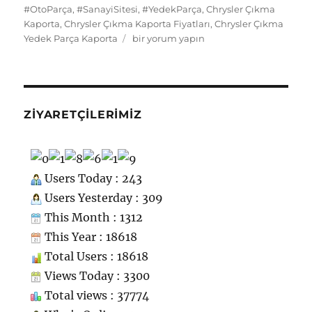
k
ss
m
#OtoParça
,
#SanayiSitesi
,
#YedekParça
,
Chrysler Çıkma
Kaporta
,
Chrysler Çıkma Kaporta Fiyatları
,
Chrysler Çıkma
ni
Chrysler
Yedek Parça Kaporta
bir yorum yapın
ki
Çıkma
Yedek
Parça
Kaporta
için
ZIYARETÇILERIMIZ
Users Today : 243
Users Yesterday : 309
This Month : 1312
This Year : 18618
Total Users : 18618
Views Today : 3300
Total views : 37774