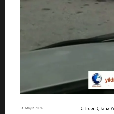
Yayın
28 Mayıs 2026
Citroen Çıkma Y
tarihi