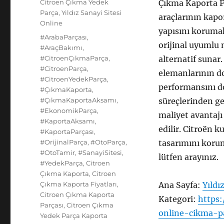
Kategoriler
Citroen Çıkma Yedek
Çıkma Kaporta Fi
Parça
,
Yıldız Sanayi Sitesi
araçlarının kapo
Online
yapısını korumak
Etiketler
#ArabaParçası
,
orijinal uyumlu 
#AraçBakımı
,
#CitroenÇıkmaParça
,
alternatif suna
#CitroenParça
,
elemanlarının d
#CitroenYedekParça
,
performansını do
#ÇıkmaKaporta
,
#ÇıkmaKaportaAksamı
,
süreçlerinden ge
#EkonomikParça
,
maliyet avantajı
#KaportaAksamı
,
edilir. Citroën k
#KaportaParçası
,
#OrijinalParça
,
#OtoParça
,
tasarımını korum
#OtoTamir
,
#SanayiSitesi
,
lütfen arayınız.
#YedekParça
,
Citroen
Çıkma Kaporta
,
Citroen
Çıkma Kaporta Fiyatları
,
Ana Sayfa:
Yıldı
Citroen Çıkma Kaporta
Kategori:
https:
Parçası
,
Citroen Çıkma
online-cikma-p
Yedek Parça Kaporta