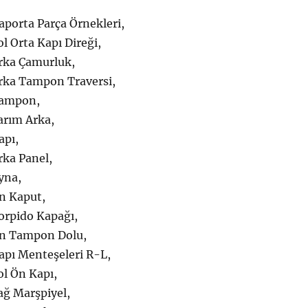
aporta Parça Örnekleri,
l Orta Kapı Direği,
rka Çamurluk,
rka Tampon Traversi,
Tampon,
arım Arka,
apı,
rka Panel,
yna,
n Kaput,
orpido Kapağı,
Ön Tampon Dolu,
apı Menteşeleri R-L,
ol Ön Kapı,
ağ Marşpiyel,