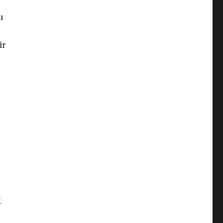
ı
ir
-