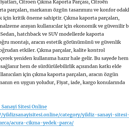
yatları, Citroen Çıkma Kaporta Parçası, Citroën
rta parçaları, markanın özgün tasarımını ve konfor odakl
 için kritik öneme sahiptir. Çıkma kaporta parçaları,
malzeme arayan kullanıcılar için ekonomik ve güvenilir b
r. Sedan, hatchback ve SUV modellerde kaporta
oğru montajı, aracın estetik görünümünü ve güvenlik
ğrudan etkiler. Çıkma parçalar, kalite kontrol
çerek yeniden kullanıma hazır hale gelir. Bu sayede hem
 sağlanır hem de sürdürülebilirlik açısından katkı elde
ullanıcıları için çıkma kaporta parçaları, aracın özgün
anın en uygun yoludur, Fiyat, iade, kargo konularında
z Sanayi Sitesi Online
//yildizsanayisitesi.online/category/yildiz-sanayi-sitesi
arca/acura-cikma-yedek-parca/