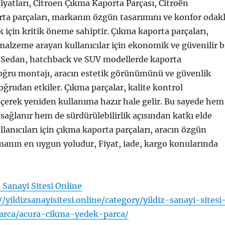
yatları, Citroen Çıkma Kaporta Parçası, Citroën
rta parçaları, markanın özgün tasarımını ve konfor odakl
 için kritik öneme sahiptir. Çıkma kaporta parçaları,
malzeme arayan kullanıcılar için ekonomik ve güvenilir b
r. Sedan, hatchback ve SUV modellerde kaporta
oğru montajı, aracın estetik görünümünü ve güvenlik
ğrudan etkiler. Çıkma parçalar, kalite kontrol
çerek yeniden kullanıma hazır hale gelir. Bu sayede hem
 sağlanır hem de sürdürülebilirlik açısından katkı elde
ullanıcıları için çıkma kaporta parçaları, aracın özgün
anın en uygun yoludur, Fiyat, iade, kargo konularında
z Sanayi Sitesi Online
//yildizsanayisitesi.online/category/yildiz-sanayi-sitesi
arca/acura-cikma-yedek-parca/