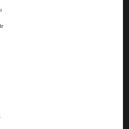
ı
ir
-