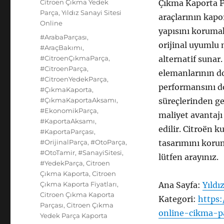
Kategoriler
Citroen Çıkma Yedek
Çıkma Kaporta Fi
Parça
,
Yıldız Sanayi Sitesi
araçlarının kapo
Online
yapısını korumak
Etiketler
#ArabaParçası
,
orijinal uyumlu 
#AraçBakımı
,
#CitroenÇıkmaParça
,
alternatif suna
#CitroenParça
,
elemanlarının d
#CitroenYedekParça
,
performansını do
#ÇıkmaKaporta
,
#ÇıkmaKaportaAksamı
,
süreçlerinden ge
#EkonomikParça
,
maliyet avantajı
#KaportaAksamı
,
edilir. Citroën k
#KaportaParçası
,
#OrijinalParça
,
#OtoParça
,
tasarımını korum
#OtoTamir
,
#SanayiSitesi
,
lütfen arayınız.
#YedekParça
,
Citroen
Çıkma Kaporta
,
Citroen
Çıkma Kaporta Fiyatları
,
Ana Sayfa:
Yıldı
Citroen Çıkma Kaporta
Kategori:
https:
Parçası
,
Citroen Çıkma
online-cikma-p
Yedek Parça Kaporta