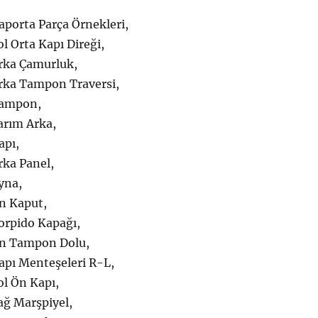
aporta Parça Örnekleri,
l Orta Kapı Direği,
rka Çamurluk,
rka Tampon Traversi,
Tampon,
arım Arka,
apı,
rka Panel,
yna,
n Kaput,
orpido Kapağı,
Ön Tampon Dolu,
apı Menteşeleri R-L,
ol Ön Kapı,
ağ Marşpiyel,