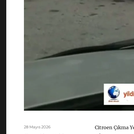
Yayın
28 Mayıs 2026
Citroen Çıkma Y
tarihi