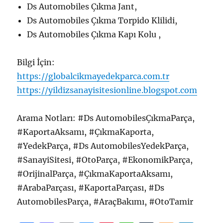
Ds Automobiles Çıkma Jant,
Ds Automobiles Çıkma Torpido Klilidi,
Ds Automobiles Çıkma Kapı Kolu ,
Bilgi İçin:
https://globalcikmayedekparca.com.tr
https://yildizsanayisitesionline.blogspot.com
Arama Notları: #Ds AutomobilesÇıkmaParça,
#KaportaAksamı, #ÇıkmaKaporta,
#YedekParça, #Ds AutomobilesYedekParça,
#SanayiSitesi, #OtoParça, #EkonomikParça,
#OrijinalParça, #ÇıkmaKaportaAksamı,
#ArabaParçası, #KaportaParçası, #Ds
AutomobilesParça, #AraçBakımı, #OtoTamir