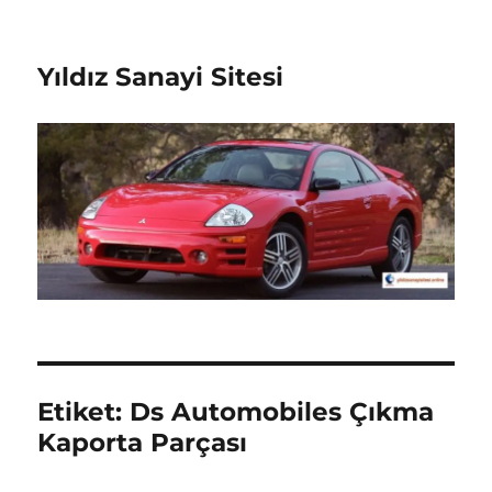
Yıldız Sanayi Sitesi
Etiket:
Ds Automobiles Çıkma
Kaporta Parçası