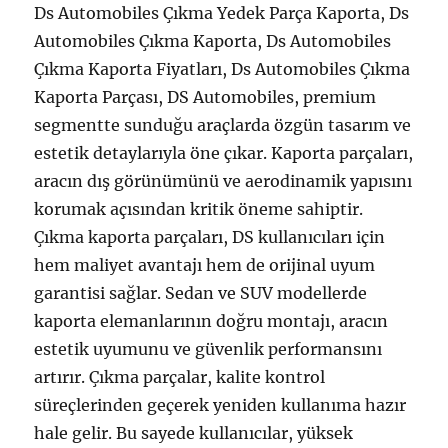
Ds Automobiles Çıkma Yedek Parça Kaporta, Ds
Automobiles Çıkma Kaporta, Ds Automobiles
Çıkma Kaporta Fiyatları, Ds Automobiles Çıkma
Kaporta Parçası, DS Automobiles, premium
segmentte sunduğu araçlarda özgün tasarım ve
estetik detaylarıyla öne çıkar. Kaporta parçaları,
aracın dış görünümünü ve aerodinamik yapısını
korumak açısından kritik öneme sahiptir.
Çıkma kaporta parçaları, DS kullanıcıları için
hem maliyet avantajı hem de orijinal uyum
garantisi sağlar. Sedan ve SUV modellerde
kaporta elemanlarının doğru montajı, aracın
estetik uyumunu ve güvenlik performansını
artırır. Çıkma parçalar, kalite kontrol
süreçlerinden geçerek yeniden kullanıma hazır
hale gelir. Bu sayede kullanıcılar, yüksek