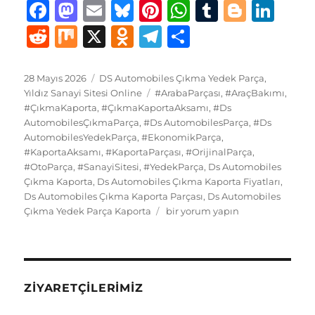
F
M
E
B
Pi
W
T
B
Li
a
a
m
lu
n
h
u
lo
n
R
M
X
O
T
S
c
st
ai
e
te
at
m
g
k
e
ix
d
el
h
e
o
l
s
re
s
bl
g
e
d
n
e
a
Yayın
Kategoriler
28 Mayıs 2026
DS Automobiles Çıkma Yedek Parça
,
tarihi
b
d
k
Etiketler
st
A
r
er
d
Yıldız Sanayi Sitesi Online
#ArabaParçası
,
#AraçBakımı
,
di
o
g
re
#ÇıkmaKaporta
,
#ÇıkmaKaportaAksamı
,
#Ds
o
o
y
p
I
t
kl
r
AutomobilesÇıkmaParça
,
#Ds AutomobilesParça
,
#Ds
AutomobilesYedekParça
o
n
,
#EkonomikParça
p
,
n
a
a
#KaportaAksamı
,
#KaportaParçası
,
#OrijinalParça
,
k
ss
m
#OtoParça
,
#SanayiSitesi
,
#YedekParça
,
Ds Automobiles
Çıkma Kaporta
,
Ds Automobiles Çıkma Kaporta Fiyatları
,
ni
Ds Automobiles Çıkma Kaporta Parçası
,
Ds Automobiles
ki
Ds
Çıkma Yedek Parça Kaporta
bir yorum yapın
Automobiles
Çıkma
Yedek
Parça
Kaporta
ZIYARETÇILERIMIZ
için