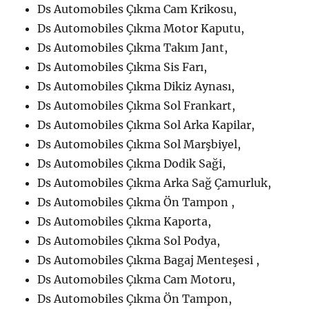
Ds Automobiles Çıkma Cam Krikosu,
Ds Automobiles Çıkma Motor Kaputu,
Ds Automobiles Çıkma Takım Jant,
Ds Automobiles Çıkma Sis Farı,
Ds Automobiles Çıkma Dikiz Aynası,
Ds Automobiles Çıkma Sol Frankart,
Ds Automobiles Çıkma Sol Arka Kapilar,
Ds Automobiles Çıkma Sol Marşbiyel,
Ds Automobiles Çıkma Dodik Saği,
Ds Automobiles Çıkma Arka Sağ Çamurluk,
Ds Automobiles Çıkma Ön Tampon ,
Ds Automobiles Çıkma Kaporta,
Ds Automobiles Çıkma Sol Podya,
Ds Automobiles Çıkma Bagaj Menteşesi ,
Ds Automobiles Çıkma Cam Motoru,
Ds Automobiles Çıkma Ön Tampon,