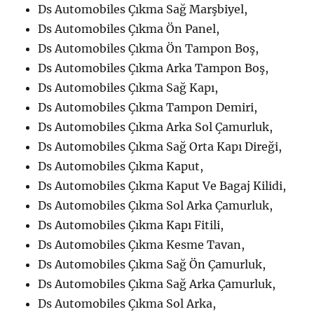
Ds Automobiles Çıkma Sağ Marşbiyel,
Ds Automobiles Çıkma Ön Panel,
Ds Automobiles Çıkma Ön Tampon Boş,
Ds Automobiles Çıkma Arka Tampon Boş,
Ds Automobiles Çıkma Sağ Kapı,
Ds Automobiles Çıkma Tampon Demiri,
Ds Automobiles Çıkma Arka Sol Çamurluk,
Ds Automobiles Çıkma Sağ Orta Kapı Direği,
Ds Automobiles Çıkma Kaput,
Ds Automobiles Çıkma Kaput Ve Bagaj Kilidi,
Ds Automobiles Çıkma Sol Arka Çamurluk,
Ds Automobiles Çıkma Kapı Fitili,
Ds Automobiles Çıkma Kesme Tavan,
Ds Automobiles Çıkma Sağ Ön Çamurluk,
Ds Automobiles Çıkma Sağ Arka Çamurluk,
Ds Automobiles Çıkma Sol Arka,