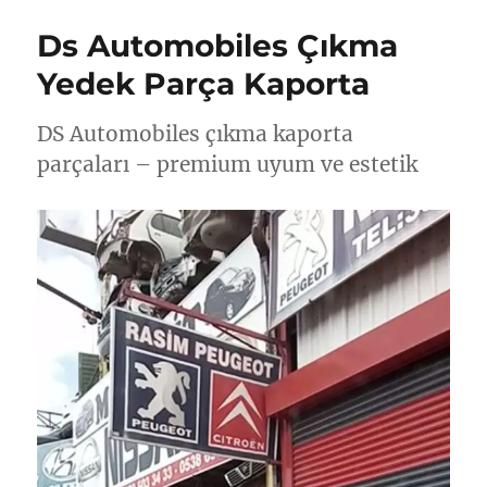
Ds Automobiles Çıkma
Yedek Parça Kaporta
DS Automobiles çıkma kaporta
parçaları – premium uyum ve estetik