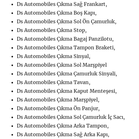
Ds Automobiles Çıkma Sağ Frankart,
Ds Automobiles Çıkma Boş Kapı,
Ds Automobiles Çıkma Sol Ön Çamurluk,
Ds Automobiles Çıkma Stop,
Ds Automobiles Çıkma Bagaj Panzilotu,
Ds Automobiles Çıkma Tampon Braketi,
Ds Automobiles Çıkma Sinyal,
Ds Automobiles Çıkma Sol Marşpiyel
Ds Automobiles Çıkma Çamurluk Sinyali,
Ds Automobiles Çıkma Tavan,
Ds Automobiles Çıkma Kaput Menteşesi,
Ds Automobiles Çıkma Marşpiyel,
Ds Automobiles Çıkma Ön Panjur,
Ds Automobiles Çıkma Sol Çamurluk İç Sacı,
Ds Automobiles Çıkma Arka Tampon,
Ds Automobiles Çıkma Sağ Arka Kapı,