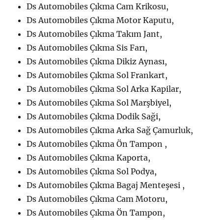
Ds Automobiles Çıkma Cam Krikosu,
Ds Automobiles Çıkma Motor Kaputu,
Ds Automobiles Çıkma Takım Jant,
Ds Automobiles Çıkma Sis Farı,
Ds Automobiles Çıkma Dikiz Aynası,
Ds Automobiles Çıkma Sol Frankart,
Ds Automobiles Çıkma Sol Arka Kapilar,
Ds Automobiles Çıkma Sol Marşbiyel,
Ds Automobiles Çıkma Dodik Saği,
Ds Automobiles Çıkma Arka Sağ Çamurluk,
Ds Automobiles Çıkma Ön Tampon ,
Ds Automobiles Çıkma Kaporta,
Ds Automobiles Çıkma Sol Podya,
Ds Automobiles Çıkma Bagaj Menteşesi ,
Ds Automobiles Çıkma Cam Motoru,
Ds Automobiles Çıkma Ön Tampon,