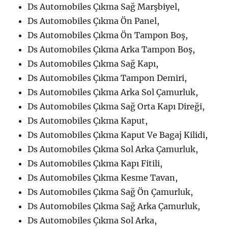
Ds Automobiles Çıkma Sağ Marşbiyel,
Ds Automobiles Çıkma Ön Panel,
Ds Automobiles Çıkma Ön Tampon Boş,
Ds Automobiles Çıkma Arka Tampon Boş,
Ds Automobiles Çıkma Sağ Kapı,
Ds Automobiles Çıkma Tampon Demiri,
Ds Automobiles Çıkma Arka Sol Çamurluk,
Ds Automobiles Çıkma Sağ Orta Kapı Direği,
Ds Automobiles Çıkma Kaput,
Ds Automobiles Çıkma Kaput Ve Bagaj Kilidi,
Ds Automobiles Çıkma Sol Arka Çamurluk,
Ds Automobiles Çıkma Kapı Fitili,
Ds Automobiles Çıkma Kesme Tavan,
Ds Automobiles Çıkma Sağ Ön Çamurluk,
Ds Automobiles Çıkma Sağ Arka Çamurluk,
Ds Automobiles Çıkma Sol Arka,