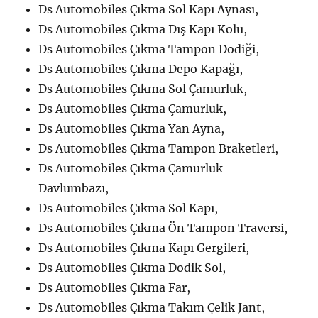
Ds Automobiles Çıkma Sol Kapı Aynası,
Ds Automobiles Çıkma Dış Kapı Kolu,
Ds Automobiles Çıkma Tampon Dodiği,
Ds Automobiles Çıkma Depo Kapağı,
Ds Automobiles Çıkma Sol Çamurluk,
Ds Automobiles Çıkma Çamurluk,
Ds Automobiles Çıkma Yan Ayna,
Ds Automobiles Çıkma Tampon Braketleri,
Ds Automobiles Çıkma Çamurluk
Davlumbazı,
Ds Automobiles Çıkma Sol Kapı,
Ds Automobiles Çıkma Ön Tampon Traversi,
Ds Automobiles Çıkma Kapı Gergileri,
Ds Automobiles Çıkma Dodik Sol,
Ds Automobiles Çıkma Far,
Ds Automobiles Çıkma Takım Çelik Jant,