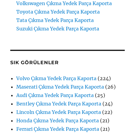
Volkswagen Çıkma Yedek Parça Kaporta
Toyota Çıkma Yedek Parça Kaporta
Tata Çıkma Yedek Parça Kaporta
Suzuki Çıkma Yedek Parça Kaporta
SIK GÖRÜLENLER
Volvo Çıkma Yedek Parça Kaporta
(224)
Maserati Çıkma Yedek Parça Kaporta
(26)
Audi Çıkma Yedek Parça Kaporta
(25)
Bentley Çıkma Yedek Parça Kaporta
(24)
Lincoln Çıkma Yedek Parça Kaporta
(22)
Honda Çıkma Yedek Parça Kaporta
(21)
Ferrari Çıkma Yedek Parça Kaporta
(21)