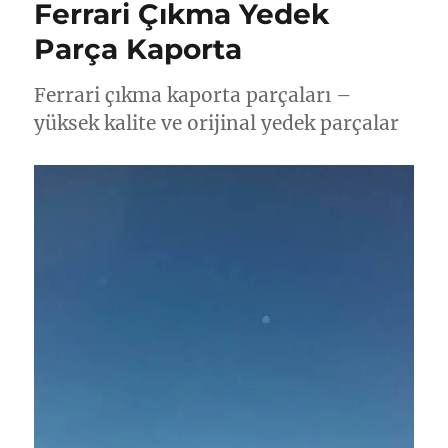
Ferrari Çıkma Yedek
Parça Kaporta
Ferrari çıkma kaporta parçaları –
yüksek kalite ve orijinal yedek parçalar