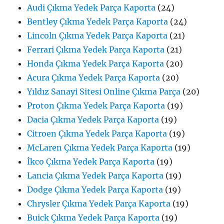
Audi Çıkma Yedek Parça Kaporta
(24)
Bentley Çıkma Yedek Parça Kaporta
(24)
Lincoln Çıkma Yedek Parça Kaporta
(21)
Ferrari Çıkma Yedek Parça Kaporta
(21)
Honda Çıkma Yedek Parça Kaporta
(20)
Acura Çıkma Yedek Parça Kaporta
(20)
Yıldız Sanayi Sitesi Online Çıkma Parça
(20)
Proton Çıkma Yedek Parça Kaporta
(19)
Dacia Çıkma Yedek Parça Kaporta
(19)
Citroen Çıkma Yedek Parça Kaporta
(19)
McLaren Çıkma Yedek Parça Kaporta
(19)
İkco Çıkma Yedek Parça Kaporta
(19)
Lancia Çıkma Yedek Parça Kaporta
(19)
Dodge Çıkma Yedek Parça Kaporta
(19)
Chrysler Çıkma Yedek Parça Kaporta
(19)
Buick Çıkma Yedek Parça Kaporta
(19)