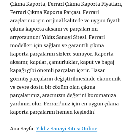
Çıkma Kaporta, Ferrari Çıkma Kaporta Fiyatları,
Ferrari Çıkma Kaporta Parçası, Ferrari
araçlarınız için orijinal kalitede ve uygun fiyatlı
çıkma kaporta aksamı ve parçaları mı
arıyorsunuz? Yıldız Sanayi Sitesi, Ferrari
modelleri için sağlam ve garantili çıkma
kaporta parçalarını sizlere sunuyor. Kaporta
aksamı; kapılar, çamurluklar, kaput ve bagaj
kapağı gibi önemli parçaları içerir. Hasar
görmüş parçaların değiştirilmesinde ekonomik
ve çevre dostu bir çözüm olan çıkma
parçalarımız, aracınızın değerini korumanıza
yardımcı olur. Ferrari’nuz için en uygun çıkma
kaporta parçalarını hemen keşfedin!
Ana Sayfa:
Yıldız Sanayi Sitesi Online