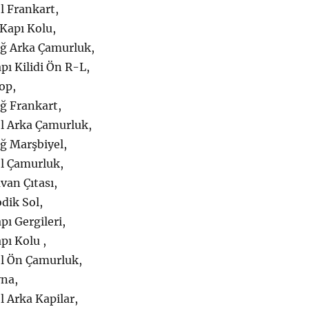
l Frankart,
 Kapı Kolu,
ağ Arka Çamurluk,
pı Kilidi Ön R-L,
op,
ğ Frankart,
ol Arka Çamurluk,
ğ Marşbiyel,
ol Çamurluk,
van Çıtası,
dik Sol,
pı Gergileri,
pı Kolu ,
ol Ön Çamurluk,
yna,
l Arka Kapilar,