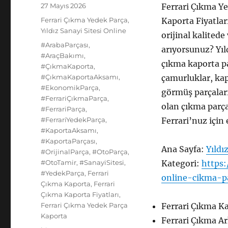
Yayın
27 Mayıs 2026
Ferrari Çıkma Ye
tarihi
Kategoriler
Ferrari Çıkma Yedek Parça
,
Kaporta Fiyatları
Yıldız Sanayi Sitesi Online
orijinal kalited
Etiketler
#ArabaParçası
,
arıyorsunuz? Yıld
#AraçBakımı
,
çıkma kaporta pa
#ÇıkmaKaporta
,
#ÇıkmaKaportaAksamı
,
çamurluklar, kap
#EkonomikParça
,
görmüş parçalar
#FerrariÇıkmaParça
,
olan çıkma parça
#FerrariParça
,
#FerrariYedekParça
,
Ferrari’nuz için
#KaportaAksamı
,
#KaportaParçası
,
Ana Sayfa:
Yıldı
#OrijinalParça
,
#OtoParça
,
#OtoTamir
,
#SanayiSitesi
,
Kategori:
https:
#YedekParça
,
Ferrari
online-cikma-p
Çıkma Kaporta
,
Ferrari
Çıkma Kaporta Fiyatları
,
Ferrari Çıkma Yedek Parça
Ferrari Çıkma Ka
Kaporta
Ferrari Çıkma A