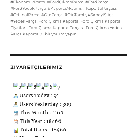
o
o
y
p
I
t
kl
r
#EkonomikParça
,
#FordÇıkmaParça
,
#FordParça
,
#FordYedekParça
o
n
,
#KaportaAksamı
,
p
#KaportaParçası
,
n
a
a
#OrijinalParça
,
#OtoParça
,
#OtoTamir
,
#SanayiSitesi
,
k
ss
m
#YedekParça
,
Ford Çıkma Kaporta
,
Ford Çıkma Kaporta
Fiyatları
,
Ford Çıkma Kaporta Parçası
,
Ford Çıkma Yedek
ni
Ford
Parça Kaporta
bir yorum yapın
ki
Çıkma
Yedek
Parça
Kaporta
için
ZIYARETÇILERIMIZ
Users Today : 91
Users Yesterday : 309
This Month : 1160
This Year : 18466
Total Users : 18466