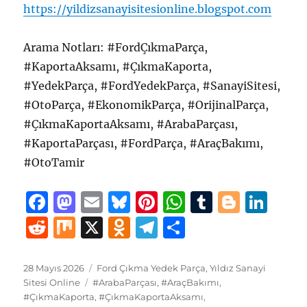
https://yildizsanayisitesionline.blogspot.com
Arama Notları: #FordÇıkmaParça,
#KaportaAksamı, #ÇıkmaKaporta,
#YedekParça, #FordYedekParça, #SanayiSitesi,
#OtoParça, #EkonomikParça, #OrijinalParça,
#ÇıkmaKaportaAksamı, #ArabaParçası,
#KaportaParçası, #FordParça, #AraçBakımı,
#OtoTamir
F
M
E
B
Pi
W
T
B
Li
a
a
m
lu
n
h
u
lo
n
R
M
X
O
T
S
c
st
ai
e
te
at
m
g
k
e
ix
d
el
h
e
o
l
s
re
s
bl
g
e
d
n
e
a
Yayın
Kategoriler
28 Mayıs 2026
Ford Çıkma Yedek Parça
,
Yıldız Sanayi
tarihi
b
d
Etiketler
k
st
A
r
er
d
Sitesi Online
#ArabaParçası
,
#AraçBakımı
,
di
o
g
re
#ÇıkmaKaporta
,
#ÇıkmaKaportaAksamı
,