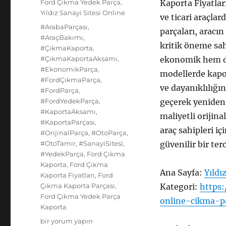
Kategoriler
Ford Çıkma Yedek Parça
,
Kaporta Fiyatlar
Yıldız Sanayi Sitesi Online
ve ticari araçla
Etiketler
#ArabaParçası
,
parçaları, aracı
#AraçBakımı
,
kritik öneme sah
#ÇıkmaKaporta
,
#ÇıkmaKaportaAksamı
,
ekonomik hem de
#EkonomikParça
,
modellerde kapo
#FordÇıkmaParça
,
ve dayanıklılığın
#FordParça
,
#FordYedekParça
,
geçerek yeniden 
#KaportaAksamı
,
maliyetli orijina
#KaportaParçası
,
araç sahipleri i
#OrijinalParça
,
#OtoParça
,
#OtoTamir
,
#SanayiSitesi
,
güvenilir bir ter
#YedekParça
,
Ford Çıkma
Kaporta
,
Ford Çıkma
Ana Sayfa:
Yıldı
Kaporta Fiyatları
,
Ford
Çıkma Kaporta Parçası
,
Kategori:
https:
Ford Çıkma Yedek Parça
online-cikma-p
Kaporta
Ford
bir yorum yapın