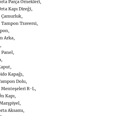
rta Parça Örnekleri,
rta Kapı Direği,
 Çamurluk,
 Tampon Traversi,
pon,
m Arka,
,
 Panel,
a,
Kaput,
ido Kapağı,
Tampon Dolu,
 Menteşeleri R-L,
Ön Kapı,
Marşpiyel,
rta Aksamı,