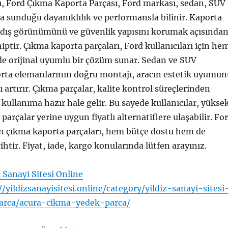
ı, Ford Çıkma Kaporta Parçası, Ford markası, sedan, SUV
rda sunduğu dayanıklılık ve performansla bilinir. Kaporta
n dış görünümünü ve güvenlik yapısını korumak açısında
iptir. Çıkma kaporta parçaları, Ford kullanıcıları için he
 orijinal uyumlu bir çözüm sunar. Sedan ve SUV
rta elemanlarının doğru montajı, aracın estetik uyumun
ı artırır. Çıkma parçalar, kalite kontrol süreçlerinden
kullanıma hazır hale gelir. Bu sayede kullanıcılar, yükse
l parçalar yerine uygun fiyatlı alternatiflere ulaşabilir. Fo
çin çıkma kaporta parçaları, hem bütçe dostu hem de
cihtir. Fiyat, iade, kargo konularında lütfen arayınız.
z Sanayi Sitesi Online
//yildizsanayisitesi.online/category/yildiz-sanayi-sitesi
arca/acura-cikma-yedek-parca/