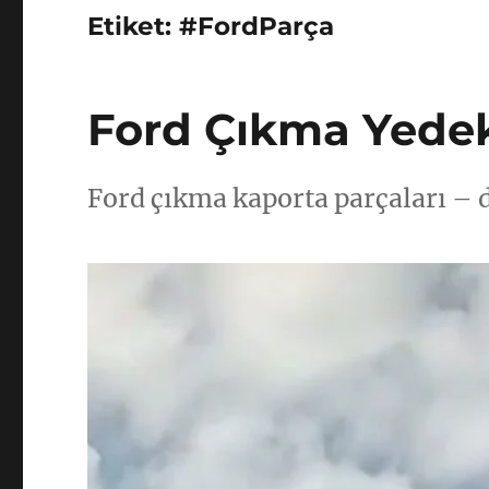
Etiket:
#FordParça
Ford Çıkma Yede
Ford çıkma kaporta parçaları – d