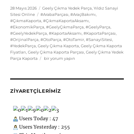
e
o
l
s
re
s
bl
g
e
d
n
e
a
Yayın
Kategoriler
28 Mayıs 2026
Geely Çıkma Yedek Parça
,
Yıldız Sanayi
tarihi
b
d
Etiketler
k
st
A
r
er
d
Sitesi Online
#ArabaParçası
,
#AraçBakımı
,
di
o
g
re
#ÇıkmaKaporta
,
#ÇıkmaKaportaAksamı
,
o
o
y
p
I
t
kl
r
#EkonomikParça
,
#GeelyÇıkmaParça
,
#GeelyParça
,
#GeelyYedekParça
o
n
,
#KaportaAksamı
p
,
#KaportaParçası
,
n
a
a
#OrijinalParça
,
#OtoParça
,
#OtoTamir
,
#SanayiSitesi
,
k
ss
m
#YedekParça
,
Geely Çıkma Kaporta
,
Geely Çıkma Kaporta
Fiyatları
,
Geely Çıkma Kaporta Parçası
,
Geely Çıkma Yedek
ni
Geely
Parça Kaporta
bir yorum yapın
ki
Çıkma
Yedek
Parça
Kaporta
için
ZIYARETÇILERIMIZ
Users Today : 47
Users Yesterday : 255