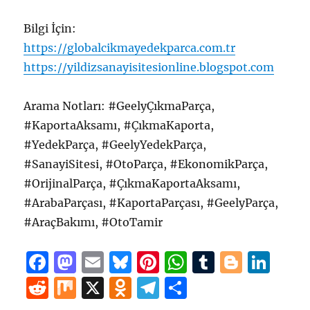
Bilgi İçin:
https://globalcikmayedekparca.com.tr
https://yildizsanayisitesionline.blogspot.com
Arama Notları: #GeelyÇıkmaParça,
#KaportaAksamı, #ÇıkmaKaporta,
#YedekParça, #GeelyYedekParça,
#SanayiSitesi, #OtoParça, #EkonomikParça,
#OrijinalParça, #ÇıkmaKaportaAksamı,
#ArabaParçası, #KaportaParçası, #GeelyParça,
#AraçBakımı, #OtoTamir
F
M
E
B
Pi
W
T
B
Li
a
a
m
lu
n
h
u
lo
n
R
M
X
O
T
S
c
st
ai
e
te
at
m
g
k
e
ix
d
el
h