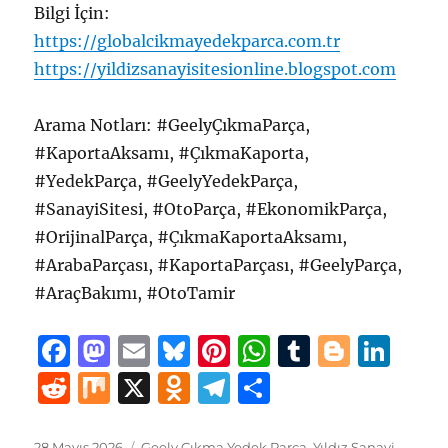
Bilgi İçin:
https://globalcikmayedekparca.com.tr
https://yildizsanayisitesionline.blogspot.com
Arama Notları: #GeelyÇıkmaParça,
#KaportaAksamı, #ÇıkmaKaporta,
#YedekParça, #GeelyYedekParça,
#SanayiSitesi, #OtoParça, #EkonomikParça,
#OrijinalParça, #ÇıkmaKaportaAksamı,
#ArabaParçası, #KaportaParçası, #GeelyParça,
#AraçBakımı, #OtoTamir
F
M
E
B
Pi
W
T
B
Li
a
a
m
lu
n
h
u
lo
n
R
M
X
O
T
S
c
st
ai
e
te
at
m
g
k
e
ix
d
el
h
e
o
l
s
re
s
bl
g
e
Yayın
Kategoriler
28 Mayıs 2026
Geely Çıkma Yedek Parça
,
Yıldız Sanayi