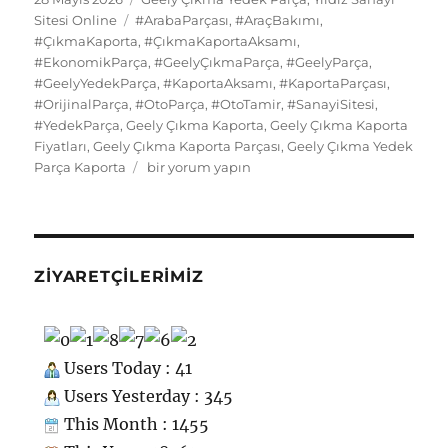
d
n
e
a
tarihi
b
d
Etiketler
k
st
A
r
er
d
Sitesi Online
#ArabaParçası
,
#AraçBakımı
,
di
o
g
re
#ÇıkmaKaporta
,
#ÇıkmaKaportaAksamı
,
o
o
y
p
I
t
kl
r
#EkonomikParça
,
#GeelyÇıkmaParça
,
#GeelyParça
,
#GeelyYedekParça
o
n
,
#KaportaAksamı
p
,
#KaportaParçası
,
n
a
a
#OrijinalParça
,
#OtoParça
,
#OtoTamir
,
#SanayiSitesi
,
k
ss
m
#YedekParça
,
Geely Çıkma Kaporta
,
Geely Çıkma Kaporta
Fiyatları
,
Geely Çıkma Kaporta Parçası
,
Geely Çıkma Yedek
ni
Geely
Parça Kaporta
bir yorum yapın
ki
Çıkma
Yedek
Parça
Kaporta
için
ZIYARETÇILERIMIZ
Users Today : 41
Users Yesterday : 345
This Month : 1455