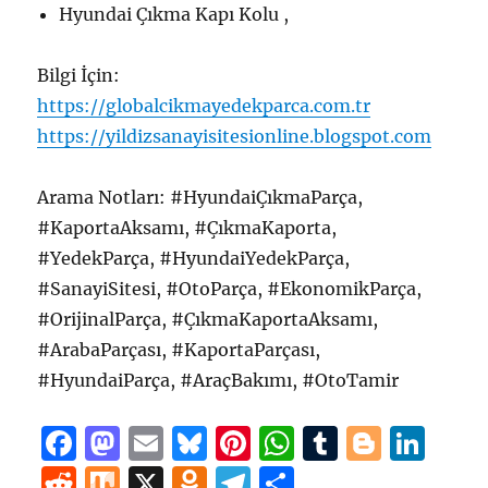
Hyundai Çıkma Kapı Kolu ,
Bilgi İçin:
https://globalcikmayedekparca.com.tr
https://yildizsanayisitesionline.blogspot.com
Arama Notları: #HyundaiÇıkmaParça,
#KaportaAksamı, #ÇıkmaKaporta,
#YedekParça, #HyundaiYedekParça,
#SanayiSitesi, #OtoParça, #EkonomikParça,
#OrijinalParça, #ÇıkmaKaportaAksamı,
#ArabaParçası, #KaportaParçası,
#HyundaiParça, #AraçBakımı, #OtoTamir
F
M
E
B
Pi
W
T
B
Li
a
a
m
lu
n
h
u
lo
n
R
M
X
O
T
S