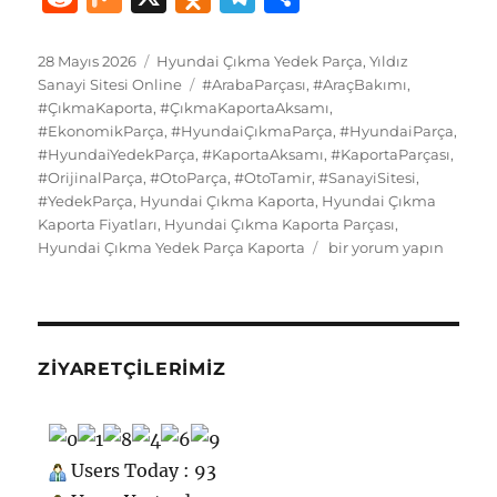
c
st
ai
e
te
at
m
g
k
e
ix
d
el
h
e
o
l
s
re
s
bl
g
e
d
n
e
a
Yayın
Kategoriler
28 Mayıs 2026
Hyundai Çıkma Yedek Parça
,
Yıldız
tarihi
b
d
Etiketler
k
st
A
r
er
d
Sanayi Sitesi Online
#ArabaParçası
,
#AraçBakımı
,
di
o
g
re
#ÇıkmaKaporta
,
#ÇıkmaKaportaAksamı
,
o
o
y
p
I
t
kl
r
#EkonomikParça
,
#HyundaiÇıkmaParça
,
#HyundaiParça
,
#HyundaiYedekParça
o
n
,
#KaportaAksamı
p
,
#KaportaParçası
n
,
a
a
#OrijinalParça
,
#OtoParça
,
#OtoTamir
,
#SanayiSitesi
,
k
ss
m
#YedekParça
,
Hyundai Çıkma Kaporta
,
Hyundai Çıkma
Kaporta Fiyatları
,
Hyundai Çıkma Kaporta Parçası
,
ni
Hyundai
Hyundai Çıkma Yedek Parça Kaporta
bir yorum yapın
ki
Çıkma
Yedek
Parça
Kaporta
için
ZIYARETÇILERIMIZ
Users Today : 93