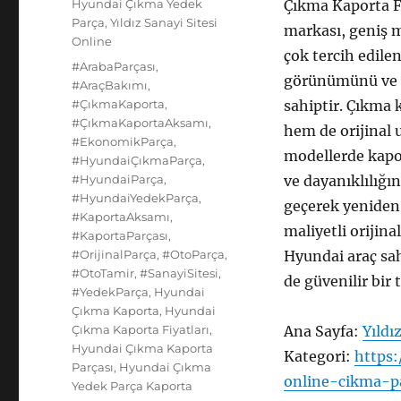
Kategoriler
Hyundai Çıkma Yedek
Çıkma Kaporta F
Parça
,
Yıldız Sanayi Sitesi
markası, geniş 
Online
çok tercih edilen
Etiketler
#ArabaParçası
,
görünümünü ve g
#AraçBakımı
,
#ÇıkmaKaporta
,
sahiptir. Çıkma 
#ÇıkmaKaportaAksamı
,
hem de orijinal
#EkonomikParça
,
modellerde kapo
#HyundaiÇıkmaParça
,
#HyundaiParça
,
ve dayanıklılığın
#HyundaiYedekParça
,
geçerek yeniden 
#KaportaAksamı
,
maliyetli orijina
#KaportaParçası
,
#OrijinalParça
,
#OtoParça
,
Hyundai araç sah
#OtoTamir
,
#SanayiSitesi
,
de güvenilir bir 
#YedekParça
,
Hyundai
Çıkma Kaporta
,
Hyundai
Çıkma Kaporta Fiyatları
,
Ana Sayfa:
Yıldı
Hyundai Çıkma Kaporta
Kategori:
https:
Parçası
,
Hyundai Çıkma
online-cikma-p
Yedek Parça Kaporta