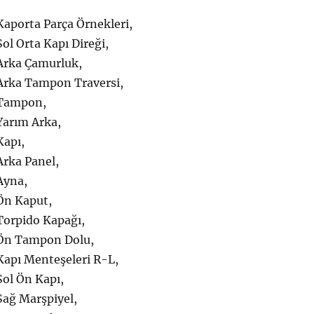
aporta Parça Örnekleri,
l Orta Kapı Direği,
Arka Çamurluk,
Arka Tampon Traversi,
 Tampon,
arım Arka,
apı,
rka Panel,
Ayna,
Ön Kaput,
orpido Kapağı,
Ön Tampon Dolu,
apı Menteşeleri R-L,
ol Ön Kapı,
ağ Marşpiyel,