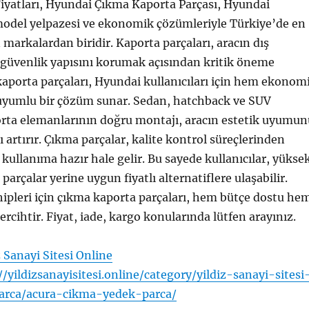
iyatları, Hyundai Çıkma Kaporta Parçası, Hyundai
model yelpazesi ve ekonomik çözümleriyle Türkiye’de en
 markalardan biridir. Kaporta parçaları, aracın dış
üvenlik yapısını korumak açısından kritik öneme
kaporta parçaları, Hyundai kullanıcıları için hem ekonom
 uyumlu bir çözüm sunar. Sedan, hatchback ve SUV
rta elemanlarının doğru montajı, aracın estetik uyumun
ı artırır. Çıkma parçalar, kalite kontrol süreçlerinden
kullanıma hazır hale gelir. Bu sayede kullanıcılar, yükse
l parçalar yerine uygun fiyatlı alternatiflere ulaşabilir.
ipleri için çıkma kaporta parçaları, hem bütçe dostu he
tercihtir. Fiyat, iade, kargo konularında lütfen arayınız.
z Sanayi Sitesi Online
//yildizsanayisitesi.online/category/yildiz-sanayi-sitesi
arca/acura-cikma-yedek-parca/