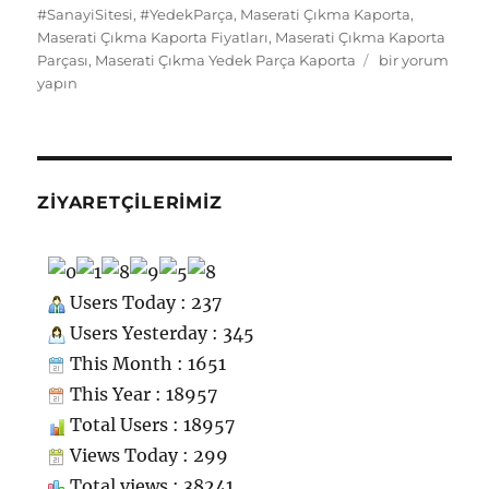
k
ss
m
#SanayiSitesi
,
#YedekParça
,
Maserati Çıkma Kaporta
,
Maserati Çıkma Kaporta Fiyatları
,
Maserati Çıkma Kaporta
ni
Maserati
Parçası
,
Maserati Çıkma Yedek Parça Kaporta
bir yorum
ki
Çıkma
yapın
Yedek
Parça
Kaporta
için
ZIYARETÇILERIMIZ
Users Today : 237
Users Yesterday : 345
This Month : 1651
This Year : 18957
Total Users : 18957
Views Today : 299
Total views : 38241