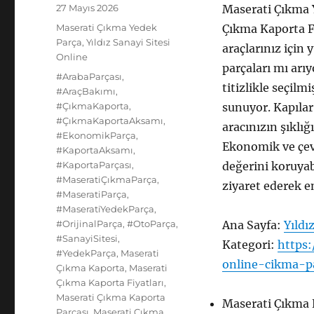
Yayın
27 Mayıs 2026
Maserati Çıkma 
tarihi
Kategoriler
Maserati Çıkma Yedek
Çıkma Kaporta Fi
Parça
,
Yıldız Sanayi Sitesi
araçlarınız için 
Online
parçaları mı arıy
Etiketler
#ArabaParçası
,
titizlikle seçilm
#AraçBakımı
,
#ÇıkmaKaporta
,
sunuyor. Kapılar
#ÇıkmaKaportaAksamı
,
aracınızın şıklı
#EkonomikParça
,
Ekonomik ve çev
#KaportaAksamı
,
#KaportaParçası
,
değerini koruyabi
#MaseratiÇıkmaParça
,
ziyaret ederek e
#MaseratiParça
,
#MaseratiYedekParça
,
#OrijinalParça
,
#OtoParça
,
Ana Sayfa:
Yıldı
#SanayiSitesi
,
Kategori:
https:
#YedekParça
,
Maserati
online-cikma-p
Çıkma Kaporta
,
Maserati
Çıkma Kaporta Fiyatları
,
Maserati Çıkma Kaporta
Maserati Çıkma 
Parçası
,
Maserati Çıkma