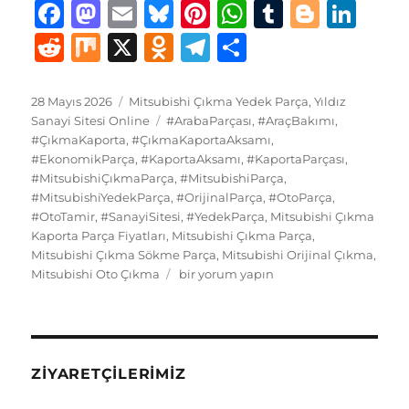
F
M
E
B
Pi
W
T
B
Li
a
a
m
lu
n
h
u
lo
n
R
M
X
O
T
S
c
st
ai
e
te
at
m
g
k
e
ix
d
el
h
e
o
l
s
re
s
bl
g
e
d
n
e
a
Yayın
Kategoriler
28 Mayıs 2026
Mitsubishi Çıkma Yedek Parça
,
Yıldız
tarihi
b
d
Etiketler
k
st
A
r
er
d
Sanayi Sitesi Online
#ArabaParçası
,
#AraçBakımı
,
di
o
g
re
#ÇıkmaKaporta
,
#ÇıkmaKaportaAksamı
,
o
o
y
p
I
t
kl
r
#EkonomikParça
,
#KaportaAksamı
,
#KaportaParçası
,
#MitsubishiÇıkmaParça
o
n
,
#MitsubishiParça
p
,
n
a
a
#MitsubishiYedekParça
,
#OrijinalParça
,
#OtoParça
,
k
ss
m
#OtoTamir
,
#SanayiSitesi
,
#YedekParça
,
Mitsubishi Çıkma
Kaporta Parça Fiyatları
,
Mitsubishi Çıkma Parça
,
ni
Mitsubishi Çıkma Sökme Parça
,
Mitsubishi Orijinal Çıkma
,
ki
Mitsubishi
Mitsubishi Oto Çıkma
bir yorum yapın
Çıkma
Yedek
Parça
Kaporta
için
ZIYARETÇILERIMIZ