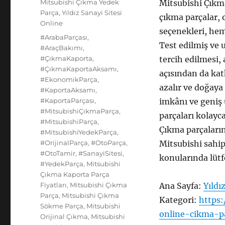
Kategoriler
Mitsubishi Çıkma Yedek
Mitsubishi Çıkma
Parça
,
Yıldız Sanayi Sitesi
çıkma parçalar, 
Online
seçenekleri, hem
Etiketler
#ArabaParçası
,
Test edilmiş ve 
#AraçBakımı
,
#ÇıkmaKaporta
,
tercih edilmesi,
#ÇıkmaKaportaAksamı
,
açısından da kat
#EkonomikParça
,
azalır ve doğaya
#KaportaAksamı
,
#KaportaParçası
,
imkânı ve geniş 
#MitsubishiÇıkmaParça
,
parçaları kolayca
#MitsubishiParça
,
Çıkma parçaların
#MitsubishiYedekParça
,
#OrijinalParça
,
#OtoParça
,
Mitsubishi sahipl
#OtoTamir
,
#SanayiSitesi
,
konularında lütf
#YedekParça
,
Mitsubishi
Çıkma Kaporta Parça
Fiyatları
,
Mitsubishi Çıkma
Ana Sayfa:
Yıldı
Parça
,
Mitsubishi Çıkma
Kategori:
https:
Sökme Parça
,
Mitsubishi
online-cikma-p
Orijinal Çıkma
,
Mitsubishi