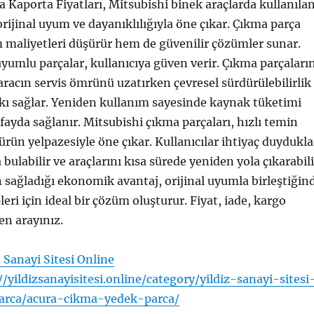
 Kaporta Fiyatları, Mitsubishi binek araçlarda kullanıla
orijinal uyum ve dayanıklılığıyla öne çıkar. Çıkma parça
 maliyetleri düşürür hem de güvenilir çözümler sunar.
uyumlu parçalar, kullanıcıya güven verir. Çıkma parçaları
 aracın servis ömrünü uzatırken çevresel sürdürülebilirlik
kı sağlar. Yeniden kullanım sayesinde kaynak tüketimi
 fayda sağlanır. Mitsubishi çıkma parçaları, hızlı temin
ürün yelpazesiyle öne çıkar. Kullanıcılar ihtiyaç duydukla
 bulabilir ve araçlarını kısa sürede yeniden yola çıkarabili
 sağladığı ekonomik avantaj, orijinal uyumla birleştiğin
eri için ideal bir çözüm oluşturur. Fiyat, iade, kargo
en arayınız.
z Sanayi Sitesi Online
//yildizsanayisitesi.online/category/yildiz-sanayi-sitesi
arca/acura-cikma-yedek-parca/