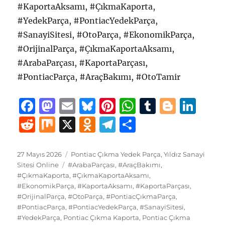
#KaportaAksamı, #ÇıkmaKaporta,
#YedekParça, #PontiacYedekParça,
#SanayiSitesi, #OtoParça, #EkonomikParça,
#OrijinalParça, #ÇıkmaKaportaAksamı,
#ArabaParçası, #KaportaParçası,
#PontiacParça, #AraçBakımı, #OtoTamir
F
M
E
B
Pi
W
T
B
Li
a
a
m
lu
n
h
u
lo
n
R
M
X
O
T
S
c
st
ai
e
te
at
m
g
k
e
ix
d
el
h
e
o
l
s
re
s
bl
g
e
d
n
e
a
Yayın
Kategoriler
27 Mayıs 2026
Pontiac Çıkma Yedek Parça
,
Yıldız Sanayi
tarihi
b
d
Etiketler
k
st
A
r
er
d
Sitesi Online
#ArabaParçası
,
#AraçBakımı
,
di
o
g
re
#ÇıkmaKaporta
,
#ÇıkmaKaportaAksamı
,
o
o
y
p
I
t
kl
r
#EkonomikParça
,
#KaportaAksamı
,
#KaportaParçası
,
#OrijinalParça
o
n
,
#OtoParça
,
#PontiacÇıkmaParça
p
,
n
a
a
#PontiacParça
,
#PontiacYedekParça
,
#SanayiSitesi
,
k
ss
m
#YedekParça
,
Pontiac Çıkma Kaporta
,
Pontiac Çıkma