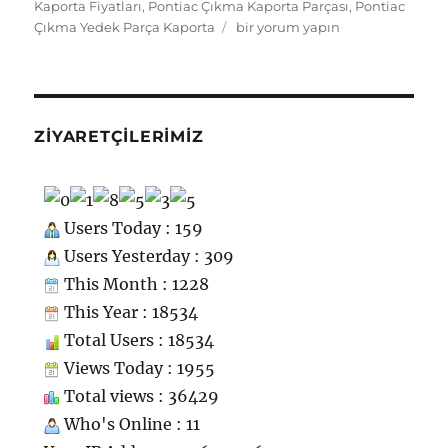
Kaporta Fiyatları
,
Pontiac Çıkma Kaporta Parçası
,
Pontiac
ni
Pontiac
Çıkma Yedek Parça Kaporta
bir yorum yapın
ki
Çıkma
Yedek
Parça
Kaporta
için
ZIYARETÇILERIMIZ
Users Today : 159
Users Yesterday : 309
This Month : 1228
This Year : 18534
Total Users : 18534
Views Today : 1955
Total views : 36429
Who's Online : 11