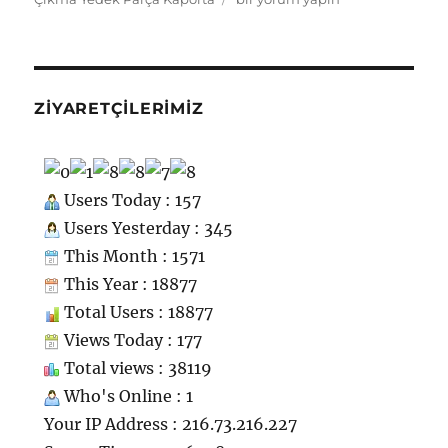
ki
Çıkma
Yedek
Parça
Kaporta
için
ZIYARETÇILERIMIZ
Users Today : 157
Users Yesterday : 345
This Month : 1571
This Year : 18877
Total Users : 18877
Views Today : 177
Total views : 38119
Who's Online : 1
Your IP Address : 216.73.216.227