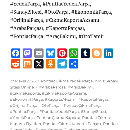
#YedekParça, #PontiacYedekParça,
#SanayiSitesi, #OtoParça, #EkonomikParça,
#OrijinalParça, #ÇıkmaKaportaAksamı,
#ArabaParçası, #KaportaParçası,
#PontiacParça, #AraçBakımı, #OtoTamir
F
M
E
B
Pi
W
T
B
Li
a
a
m
lu
n
h
u
lo
n
R
M
X
O
T
S
c
st
ai
e
te
at
m
g
k
e
ix
d
el
h
e
o
l
s
re
s
bl
g
e
d
n
e
a
Yayın
Kategoriler
27 Mayıs 2026
Pontiac Çıkma Yedek Parça
,
Yıldız Sanayi
tarihi
b
d
Etiketler
k
st
A
r
er
d
Sitesi Online
#ArabaParçası
,
#AraçBakımı
,
di
o
g
re
#ÇıkmaKaporta
,
#ÇıkmaKaportaAksamı
,
o
o
y
p
I
t
kl
r
#EkonomikParça
,
#KaportaAksamı
,
#KaportaParçası
,
#OrijinalParça
o
n
,
#OtoParça
,
#PontiacÇıkmaParça
p
,
n
a
a
#PontiacParça
,
#PontiacYedekParça
,
#SanayiSitesi
,
k
ss
m
#YedekParça
,
Pontiac Çıkma Kaporta
,
Pontiac Çıkma
Kaporta Fiyatları
,
Pontiac Çıkma Kaporta Parçası
,
Pontiac
ni
Pontiac
Çıkma Yedek Parça Kaporta
bir yorum yapın