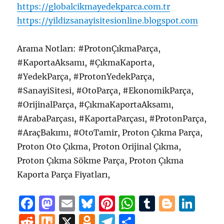
https://globalcikmayedekparca.com.tr
https://yildizsanayisitesionline.blogspot.com
Arama Notları: #ProtonÇıkmaParça,
#KaportaAksamı, #ÇıkmaKaporta,
#YedekParça, #ProtonYedekParça,
#SanayiSitesi, #OtoParça, #EkonomikParça,
#OrijinalParça, #ÇıkmaKaportaAksamı,
#ArabaParçası, #KaportaParçası, #ProtonParça,
#AraçBakımı, #OtoTamir, Proton Çıkma Parça,
Proton Oto Çıkma, Proton Orijinal Çıkma,
Proton Çıkma Sökme Parça, Proton Çıkma
Kaporta Parça Fiyatları,
F
M
E
B
Pi
W
T
B
Li
a
a
m
lu
n
h
u
lo
n
R
M
X
O
T
S