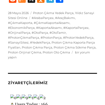
c
st
ai
e
te
at
m
g
k
e
ix
d
el
h
e
o
l
s
re
s
bl
g
e
d
n
e
a
Yayın
Kategoriler
28 Mayıs 2026
Proton Çıkma Yedek Parça
,
Yıldız Sanayi
tarihi
b
d
Etiketler
k
st
A
r
er
d
Sitesi Online
#ArabaParçası
,
#AraçBakımı
,
di
o
g
re
#ÇıkmaKaporta
,
#ÇıkmaKaportaAksamı
,
o
o
y
p
I
t
kl
r
#EkonomikParça
,
#KaportaAksamı
,
#KaportaParçası
,
#OrijinalParça
o
n
,
#OtoParça
,
#OtoTamir
p
,
n
a
a
#ProtonÇıkmaParça
,
#ProtonParça
,
#ProtonYedekParça
,
k
ss
m
#SanayiSitesi
,
#YedekParça
,
Proton Çıkma Kaporta Parça
Fiyatları
,
Proton Çıkma Parça
,
Proton Çıkma Sökme Parça
,
ni
Proton
Proton Orijinal Çıkma
,
Proton Oto Çıkma
bir yorum
ki
Çıkma
yapın
Yedek
Parça
Kaporta
için
ZIYARETÇILERIMIZ
Users Today : 166