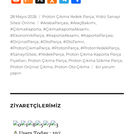
c
st
ai
e
te
at
m
g
k
e
ix
d
el
h
e
o
l
s
re
s
bl
g
e
d
n
e
a
Yayın
Kategoriler
28 Mayıs 2026
Proton Çıkma Yedek Parça
,
Yıldız Sanayi
tarihi
b
d
Etiketler
k
st
A
r
er
d
Sitesi Online
#ArabaParçası
,
#AraçBakımı
,
di
o
g
re
#ÇıkmaKaporta
,
#ÇıkmaKaportaAksamı
,
o
o
y
p
I
t
kl
r
#EkonomikParça
,
#KaportaAksamı
,
#KaportaParçası
,
#OrijinalParça
o
n
,
#OtoParça
,
#OtoTamir
p
,
n
a
a
#ProtonÇıkmaParça
,
#ProtonParça
,
#ProtonYedekParça
,
k
ss
m
#SanayiSitesi
,
#YedekParça
,
Proton Çıkma Kaporta Parça
Fiyatları
,
Proton Çıkma Parça
,
Proton Çıkma Sökme Parça
,
ni
Proton
Proton Orijinal Çıkma
,
Proton Oto Çıkma
bir yorum
ki
Çıkma
yapın
Yedek
Parça
Kaporta
için
ZIYARETÇILERIMIZ
Users Today : 197