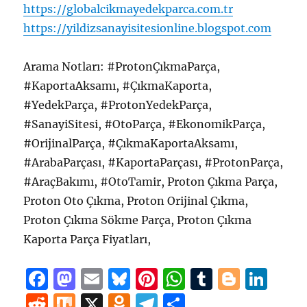
https://globalcikmayedekparca.com.tr
https://yildizsanayisitesionline.blogspot.com
Arama Notları: #ProtonÇıkmaParça,
#KaportaAksamı, #ÇıkmaKaporta,
#YedekParça, #ProtonYedekParça,
#SanayiSitesi, #OtoParça, #EkonomikParça,
#OrijinalParça, #ÇıkmaKaportaAksamı,
#ArabaParçası, #KaportaParçası, #ProtonParça,
#AraçBakımı, #OtoTamir, Proton Çıkma Parça,
Proton Oto Çıkma, Proton Orijinal Çıkma,
Proton Çıkma Sökme Parça, Proton Çıkma
Kaporta Parça Fiyatları,
F
M
E
B
Pi
W
T
B
Li
a
a
m
lu
n
h
u
lo
n
R
M
X
O
T
S