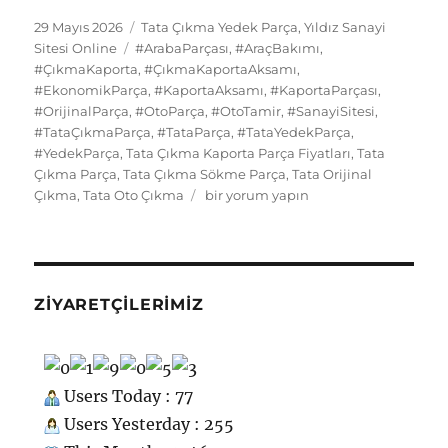
e
o
l
s
re
s
bl
g
e
d
n
e
a
Yayın
Kategoriler
29 Mayıs 2026
Tata Çıkma Yedek Parça
,
Yıldız Sanayi
tarihi
b
d
Etiketler
k
st
A
r
er
d
Sitesi Online
#ArabaParçası
,
#AraçBakımı
,
di
o
g
re
#ÇıkmaKaporta
,
#ÇıkmaKaportaAksamı
,
o
o
y
p
I
t
kl
r
#EkonomikParça
,
#KaportaAksamı
,
#KaportaParçası
,
#OrijinalParça
o
n
,
#OtoParça
,
#OtoTamir
p
,
#SanayiSitesi
,
n
a
a
#TataÇıkmaParça
,
#TataParça
,
#TataYedekParça
,
k
ss
m
#YedekParça
,
Tata Çıkma Kaporta Parça Fiyatları
,
Tata
Çıkma Parça
,
Tata Çıkma Sökme Parça
,
Tata Orijinal
ni
Tata
Çıkma
,
Tata Oto Çıkma
bir yorum yapın
ki
Çıkma
Yedek
Parça
Kaporta
için
ZIYARETÇILERIMIZ
Users Today : 77
Users Yesterday : 255