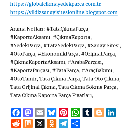
https://globalcikmayedekparca.com.tr
https://yildizsanayisitesionline.blogspot.com
Arama Notları: #TataÇıkmaParça,
#KaportaAksamı, #ÇıkmaKaporta,
#YedekParça, #TataYedekParça, #SanayiSitesi,
#OtoParça, #EkonomikParça, #OrijinalParça,
#ÇıkmaKaportaAksamı, #ArabaParçası,
#KaportaParçası, #TataParça, #AraçBakımı,
#OtoTamir, Tata Çıkma Parça, Tata Oto Çıkma,
Tata Orijinal Çıkma, Tata Çıkma Sökme Parça,
Tata Çıkma Kaporta Parça Fiyatları,
F
M
E
B
Pi
W
T
B
Li
a
a
m
lu
n
h
u
lo
n
R
M
X
O
T
S
c
st
ai
e
te
at
m
g
k
e
ix
d
el
h